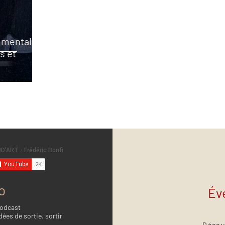
 mentale
es et
o
Év
Podcast
dées de sortie. sortir
Décou