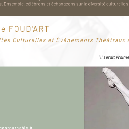
. Ensemble, célébrons et échangeons sur la diversité culturelle 
re FOUD'ART
ités Culturelles et Événements Théâtraux à
"Il serait vraim
ncontournable à