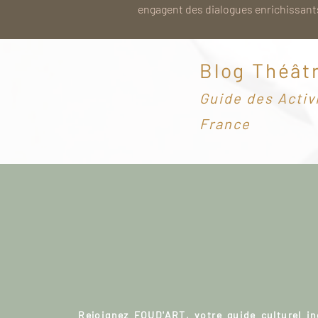
engagent des dialogues enrichissants
Blog Théât
G
uide des Activ
France
Rejoignez FOUD'ART, votre guide culturel i