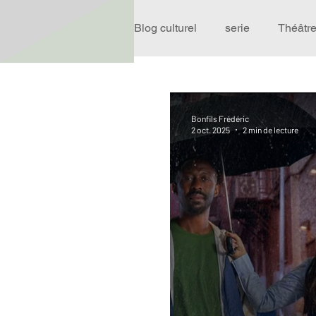
Blog culturel
serie
Théâtr
Expo
Idées Sorties
Bonfils Frédéric
2 oct. 2025
2 min de lecture
Performance
Rire
R
Événement
Validé par R
Offre spéciale
Annuaire T