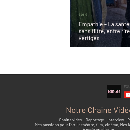
serie
Empathie – La santé
sans filtre, entre rir
vertiges
Notre Chaine Vidé
Chaine vidéo - Reportage - Interview - 
Mes passions pour l'art, le théâtre, film, cinéma, Mes i
à paris ou ailleurs...