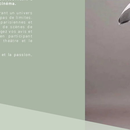
 cinéma.
ant un univers
 pas de limites.
 parisiennes et
, de scènes de
gez vos avis et
n participant
 théâtre et le
 et la passion,