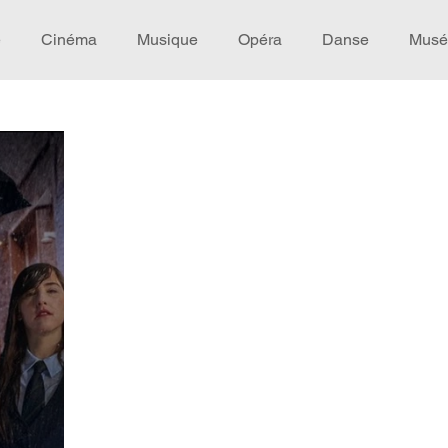
e
Cinéma
Musique
Opéra
Danse
Musé
Idée de voyage
Fooding - Restaurant
Burlesque
écompense
Festival
Coup de coeur
Instructif
omane. Spécial Famille
Littérature
Cirque
Intervi
héâtre - Musée
Hommage