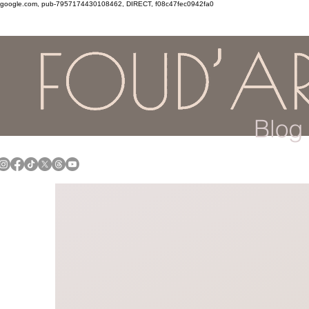
google.com, pub-7957174430108462, DIRECT, f08c47fec0942fa0
Blog 