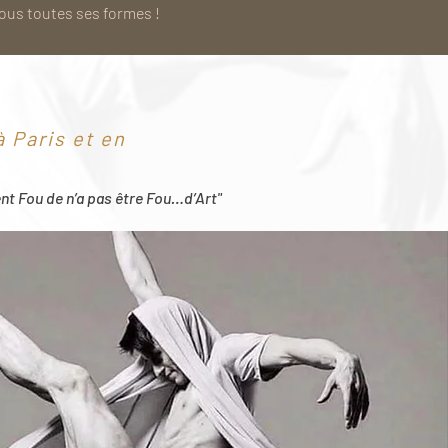
sous toutes ses formes !
 Paris et en
ent Fou de n’a pas être Fou…d’Art"