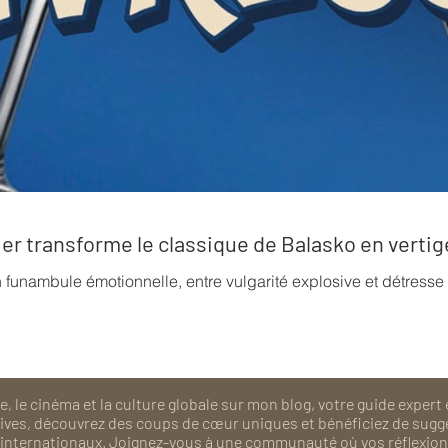
rrier transforme le classique de Balasko en verti
n funambule émotionnelle, entre vulgarité explosive et détress
, le cinéma et la culture globale sur mon blog, votre guide expert 
isives, découvrez des coups de cœur uniques et bénéficiez de sugg
als internationaux. Joignez-vous à une communauté où vos réflexions