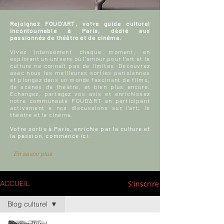
Rejoignez FOUD'ART, votre guide culturel
incontournable à Paris, dédié aux
passionnés de théâtre et de cinéma.
Vivez intensément chaque moment, en
explorant un univers où l'amour pour l'art et la
culture ne connaît pas de limites. Découvrez
avec nous les meilleures sorties parisiennes
et plongez dans un monde fascinant de films,
de scènes de théâtre, et bien plus encore.
Échangez, partagez vos avis et enrichissez
notre communauté FOUD'ART en participant
activement à nos discussions sur l’art, le
théâtre et le cinéma.
Votre sortie à Paris, enrichie par la culture et
la passion, commence ici.
En savoir plus
S'inscrire
ACCUEIL
Blog culturel