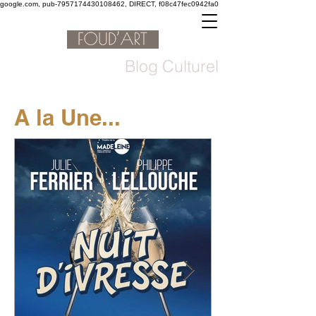
google.com, pub-7957174430108462, DIRECT, f08c47fec0942fa0
Blog Culturel
A la Une...