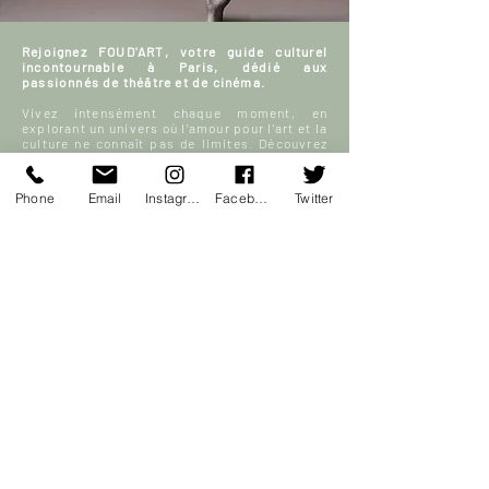
Rejoignez FOUD'ART, votre guide culturel
incontournable à Paris, dédié aux
passionnés de théâtre et de cinéma.
Vivez intensément chaque moment, en
explorant un univers où l'amour pour l'art et la
culture ne connaît pas de limites. Découvrez
avec nous les meilleures sorties parisiennes
et plongez dans un monde fascinant de films,
de scènes de théâtre, et bien plus encore.
Phone
Email
Instagram
Facebook
Twitter
Échangez, partagez vos avis et enrichissez
notre communauté FOUD'ART en participant
activement à nos discussions sur l’art, le
théâtre et le cinéma.
Votre sortie à Paris, enrichie par la culture et
la passion, commence ici.
En savoir plus
S'inscrire
ACCUEIL
Blog culturel