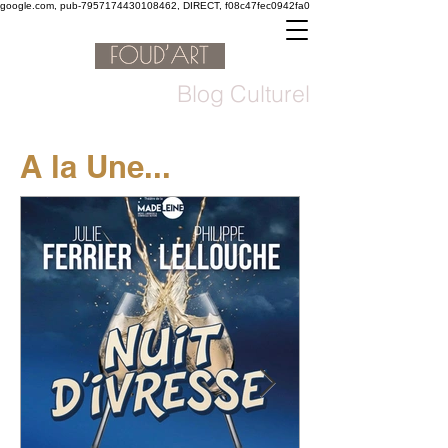
google.com, pub-7957174430108462, DIRECT, f08c47fec0942fa0
Blog Culturel
A la Une...