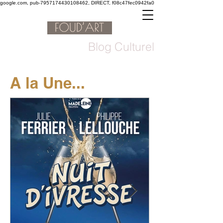
google.com, pub-7957174430108462, DIRECT, f08c47fec0942fa0
Blog Culturel
A la Une...