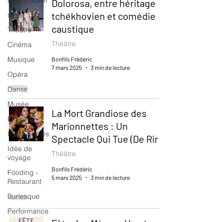
Blog culturel
Dolorosa, entre héritage
tchékhovien et comédie
serie
caustique
Théâtre
Théâtre
Cinéma
Musique
Bonfils Frédéric
7 mars 2025
3 min de lecture
Opéra
Danse
Musée
La Mort Grandiose des
Expo
Marionnettes : Un
Idées Sorties
Spectacle Qui Tue (De Rire)
Idée de
Théâtre
voyage
Bonfils Frédéric
Fooding -
5 mars 2025
3 min de lecture
Restaurant
Burlesque
Performance