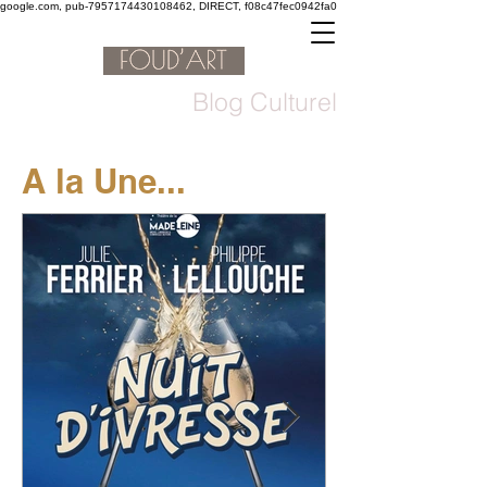
google.com, pub-7957174430108462, DIRECT, f08c47fec0942fa0
Blog Culturel
A la Une...