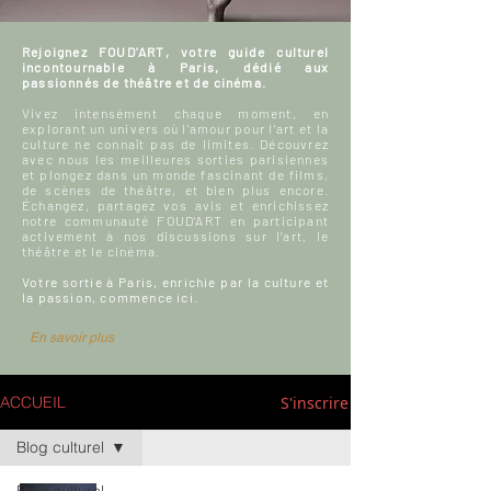
Rejoignez FOUD'ART, votre guide culturel
incontournable à Paris, dédié aux
passionnés de théâtre et de cinéma.
Vivez intensément chaque moment, en
explorant un univers où l'amour pour l'art et la
culture ne connaît pas de limites. Découvrez
avec nous les meilleures sorties parisiennes
et plongez dans un monde fascinant de films,
de scènes de théâtre, et bien plus encore.
Échangez, partagez vos avis et enrichissez
notre communauté FOUD'ART en participant
activement à nos discussions sur l’art, le
théâtre et le cinéma.
Votre sortie à Paris, enrichie par la culture et
la passion, commence ici.
En savoir plus
S'inscrire
ACCUEIL
Blog culturel