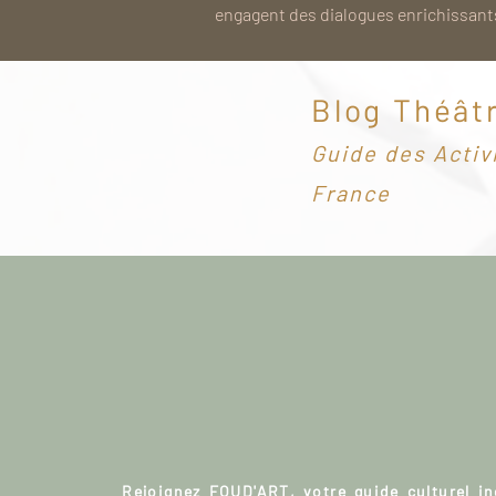
engagent des dialogues enrichissants
Blog Théât
G
uide des Activ
France
Rejoignez FOUD'ART, votre guide culturel i