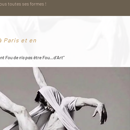
sous toutes ses formes !
 Paris et en
ent Fou de n’a pas être Fou…d’Art"