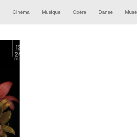
e
Cinéma
Musique
Opéra
Danse
Musé
Idée de voyage
Fooding - Restaurant
Burlesque
écompense
Festival
Coup de coeur
Instructif
omane. Spécial Famille
Littérature
Cirque
Intervi
héâtre - Musée
Hommage