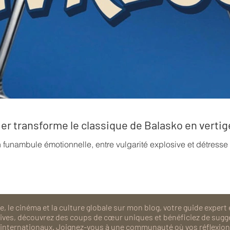
rrier transforme le classique de Balasko en verti
n funambule émotionnelle, entre vulgarité explosive et détress
, le cinéma et la culture globale sur mon blog, votre guide expert 
isives, découvrez des coups de cœur uniques et bénéficiez de sugg
als internationaux. Joignez-vous à une communauté où vos réflexions