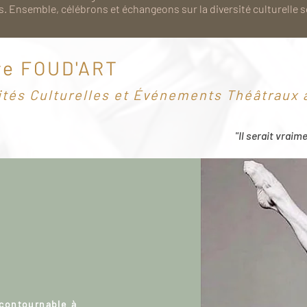
. Ensemble, célébrons et échangeons sur la diversité culturelle 
re FOUD'ART
ités Culturelles et Événements Théâtraux à
"Il serait vraim
ncontournable à