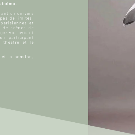
 cinéma.
ant un univers
 pas de limites.
 parisiennes et
, de scènes de
gez vos avis et
n participant
 théâtre et le
 et la passion,