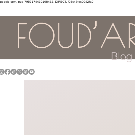
google.com, pub-7957174430108462, DIRECT, f08c47fec0942fa0
Blog 