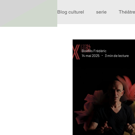
Blog culturel
serie
Théâtr
Expo
Idées Sorties
Bonfils Frédéric
14 mai 2025
3 min de lecture
Performance
Rire
R
Événement
Validé par R
Offre spéciale
Annuaire T