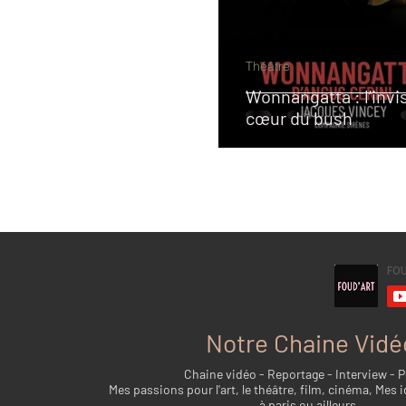
Théâtre
Wonnangatta : l’invi
cœur du bush
Notre Chaine Vidé
Chaine vidéo - Reportage - Interview - 
Mes passions pour l'art, le théâtre, film, cinéma, Mes i
à paris ou ailleurs...