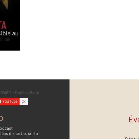
sible au
o
Év
Podcast
dées de sortie. sortir
Décou