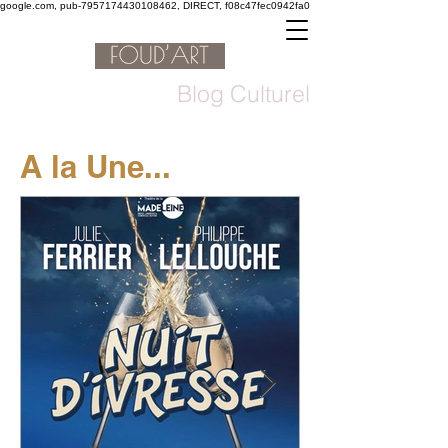
google.com, pub-7957174430108462, DIRECT, f08c47fec0942fa0
Blog Culturel
A la Une...