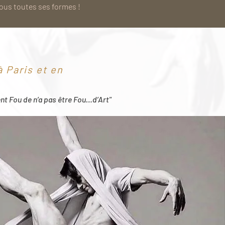
sous toutes ses formes !
 Paris et en
ent Fou de n’a pas être Fou…d’Art"