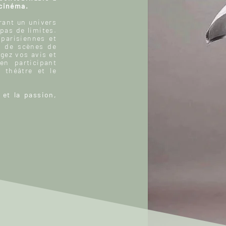
 cinéma.
ant un univers
 pas de limites.
 parisiennes et
, de scènes de
gez vos avis et
n participant
 théâtre et le
 et la passion,