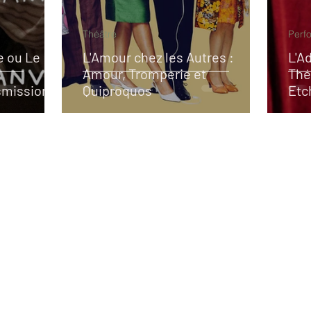
Théâtre
Perf
e ou Le
L'Amour chez les Autres :
L'A
Amour, Tromperie et
Thé
smission
Quiproquos
Etc