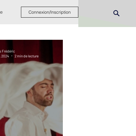
e
Connexion/Inscription
s Frédéric
v. 2024
2 min de lecture
ew