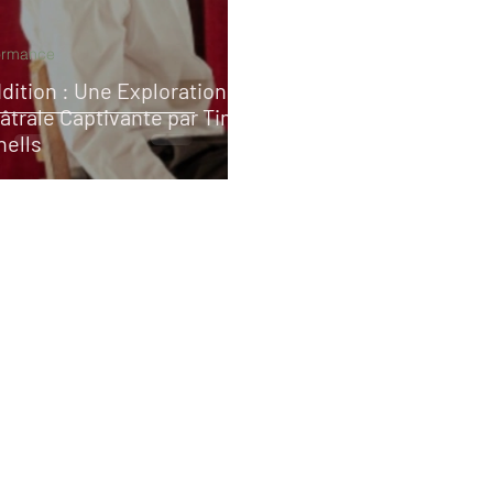
ormance
ddition : Une Exploration
âtrale Captivante par Tim
hells