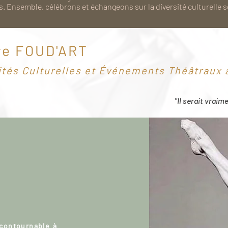
. Ensemble, célébrons et échangeons sur la diversité culturelle 
re FOUD'ART
ités Culturelles et Événements Théâtraux à
"Il serait vraim
ncontournable à