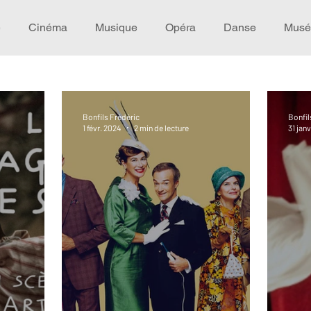
e
Cinéma
Musique
Opéra
Danse
Musé
Idée de voyage
Fooding - Restaurant
Burlesque
Bonfils Frédéric
Bonfil
1 févr. 2024
2 min de lecture
31 jan
écompense
Festival
Coup de coeur
Instructif
omane. Spécial Famille
Littérature
Cirque
Intervi
héâtre - Musée
Hommage