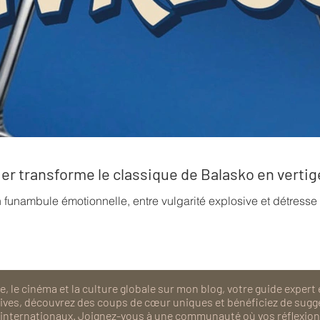
rrier transforme le classique de Balasko en verti
n funambule émotionnelle, entre vulgarité explosive et détress
, le cinéma et la culture globale sur mon blog, votre guide expert 
isives, découvrez des coups de cœur uniques et bénéficiez de sugg
als internationaux. Joignez-vous à une communauté où vos réflexions