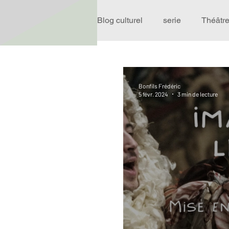
Blog culturel
serie
Théâtr
Expo
Idées Sorties
Bonfils Frédéric
5 févr. 2024
3 min de lecture
Performance
Rire
R
Événement
Validé par R
Offre spéciale
Annuaire T