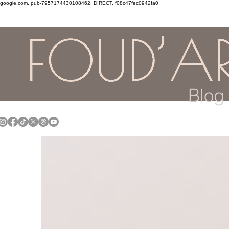
google.com, pub-7957174430108462, DIRECT, f08c47fec0942fa0
Blog 