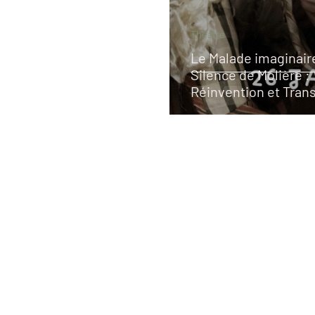
Théâtre
Le Malade imaginair
Silence de Molière :
Réinvention et Tran
par Arthur Nauzyciel