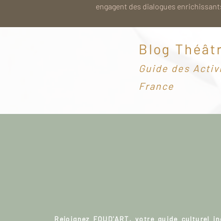
engagent des dialogues enrichissants
Blog Théât
G
uide des Activ
France
Rejoignez FOUD'ART, votre guide culturel i