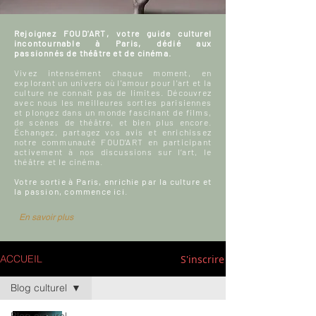
Rejoignez FOUD'ART, votre guide culturel
incontournable à Paris, dédié aux
passionnés de théâtre et de cinéma.
Vivez intensément chaque moment, en
explorant un univers où l'amour pour l'art et la
culture ne connaît pas de limites. Découvrez
avec nous les meilleures sorties parisiennes
et plongez dans un monde fascinant de films,
de scènes de théâtre, et bien plus encore.
Échangez, partagez vos avis et enrichissez
notre communauté FOUD'ART en participant
activement à nos discussions sur l’art, le
théâtre et le cinéma.
Votre sortie à Paris, enrichie par la culture et
la passion, commence ici.
En savoir plus
S'inscrire
ACCUEIL
Blog culturel