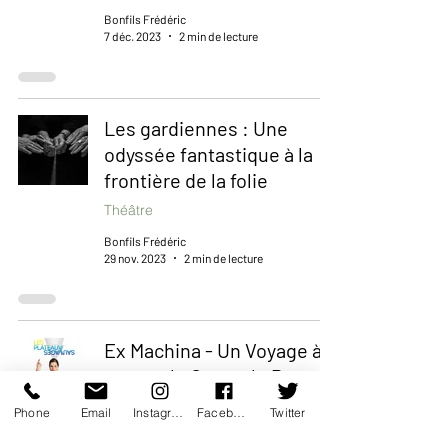
Bonfils Frédéric
7 déc. 2023
2 min de lecture
Les gardiennes : Une
odyssée fantastique à la
frontière de la folie
Théâtre
Bonfils Frédéric
29 nov. 2023
2 min de lecture
Ex Machina - Un Voyage à
travers le Genre, le Pouvoir
et la Domination
Phone
Email
Instagram
Facebook
Twitter
Théâtre