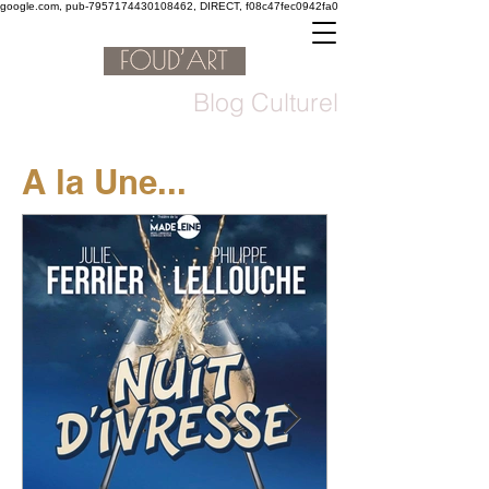
google.com, pub-7957174430108462, DIRECT, f08c47fec0942fa0
Blog Culturel
A la Une...