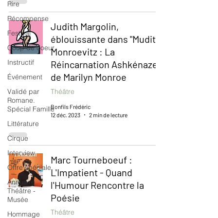
Rire
Récompense
Judith Margolin,
Festival
éblouissante dans "Mudith
Coup de coeur
Monroevitz : La
Instructif
Réincarnation Ashkénaze
de Marilyn Monroe
Événement
Validé par
Théâtre
Romane.
Bonfils Frédéric
Spécial Famille
12 déc. 2023
2 min de lecture
Littérature
Cirque
Interview
Marc Tourneboeuf :
Offre spéciale
L'Impatient - Quand
Annuaire
l'Humour Rencontre la
Théâtre -
Poésie
Musée
Théâtre
Hommage