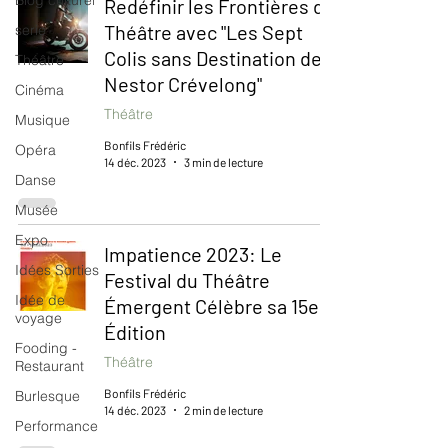
Blog culturel
Redéfinir les Frontières du
Théâtre avec "Les Sept
serie
Colis sans Destination de
Théâtre
Nestor Crévelong"
Cinéma
Théâtre
Musique
Bonfils Frédéric
Opéra
14 déc. 2023
3 min de lecture
Danse
Musée
Expo
Impatience 2023: Le
Idées Sorties
Festival du Théâtre
Idée de
Émergent Célèbre sa 15e
voyage
Édition
Fooding -
Théâtre
Restaurant
Bonfils Frédéric
Burlesque
14 déc. 2023
2 min de lecture
Performance