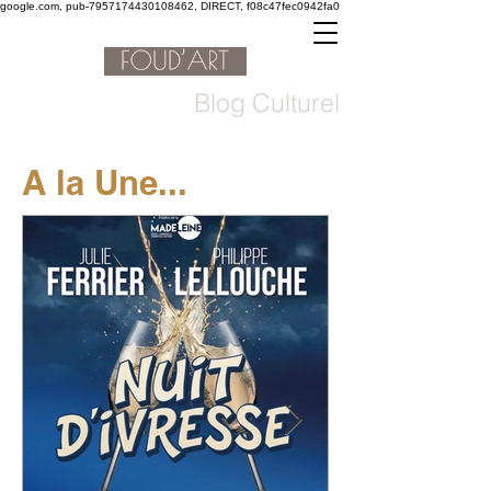
google.com, pub-7957174430108462, DIRECT, f08c47fec0942fa0
Blog Culturel
A la Une...