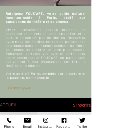
Rejoignez FOUD'ART, votre guide culturel
incontournable à Paris, dédié aux
passionnés de théâtre et de cinéma.
Vivez intensément chaque moment, en
explorant un univers où l'amour pour l'art et la
culture ne connaît pas de limites. Découvrez
avec nous les meilleures sorties parisiennes
et plongez dans un monde fascinant de films,
de scènes de théâtre, et bien plus encore.
Échangez, partagez vos avis et enrichissez
notre communauté FOUD'ART en participant
activement à nos discussions sur l’art, le
théâtre et le cinéma.
Votre sortie à Paris, enrichie par la culture et
la passion, commence ici.
En savoir plus
S'inscrire
ACCUEIL
Blog culturel
Phone
Email
Instagram
Facebook
Twitter