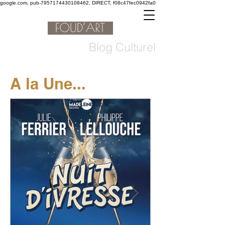
google.com, pub-7957174430108462, DIRECT, f08c47fec0942fa0
Blog Culturel
A la Une...