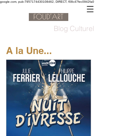
google.com, pub-7957174430108462, DIRECT, f08c47fec0942fa0
Blog Culturel
A la Une...