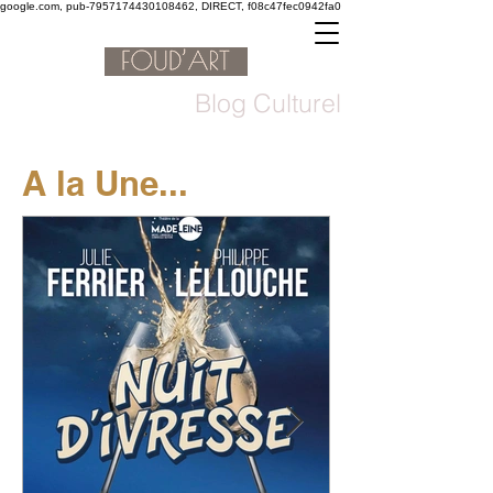
google.com, pub-7957174430108462, DIRECT, f08c47fec0942fa0
Blog Culturel
A la Une...