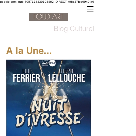
google.com, pub-7957174430108462, DIRECT, f08c47fec0942fa0
Blog Culturel
A la Une...