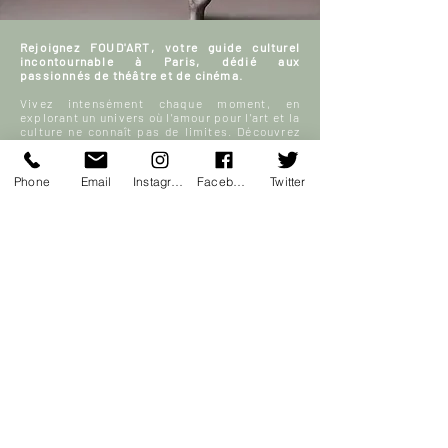
Rejoignez FOUD'ART, votre guide culturel
incontournable à Paris, dédié aux
passionnés de théâtre et de cinéma.
Vivez intensément chaque moment, en
explorant un univers où l'amour pour l'art et la
culture ne connaît pas de limites. Découvrez
avec nous les meilleures sorties parisiennes
et plongez dans un monde fascinant de films,
de scènes de théâtre, et bien plus encore.
Phone
Email
Instagram
Facebook
Twitter
Échangez, partagez vos avis et enrichissez
notre communauté FOUD'ART en participant
activement à nos discussions sur l’art, le
théâtre et le cinéma.
Votre sortie à Paris, enrichie par la culture et
la passion, commence ici.
En savoir plus
S'inscrire
ACCUEIL
Blog culturel