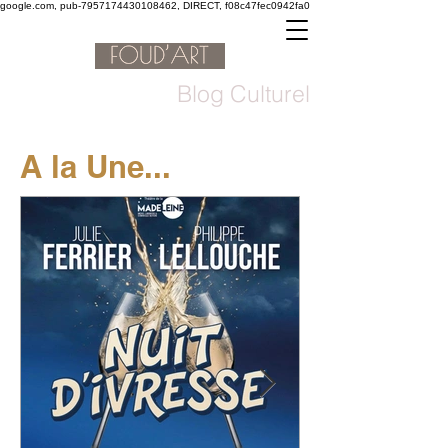
google.com, pub-7957174430108462, DIRECT, f08c47fec0942fa0
Blog Culturel
A la Une...