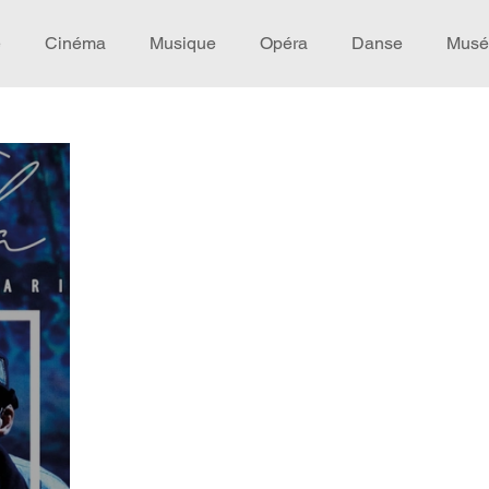
e
Cinéma
Musique
Opéra
Danse
Musé
Idée de voyage
Fooding - Restaurant
Burlesque
écompense
Festival
Coup de coeur
Instructif
omane. Spécial Famille
Littérature
Cirque
Intervi
héâtre - Musée
Hommage