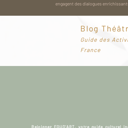
engagent des dialogues enrichissants
Blog Théât
G
uide des Activ
France
Rejoignez FOUD'ART, votre guide culturel i