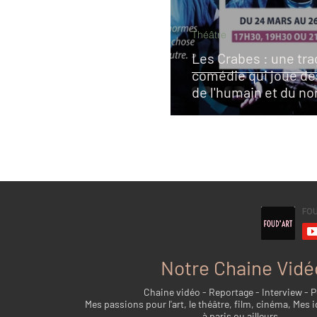
Théâtre
Les Crabes : une tra
comédie qui joue de
de l'humain et du n
Notre Chaine Vidé
Chaine vidéo - Reportage - Interview - 
Mes passions pour l'art, le théâtre, film, cinéma, Mes i
à paris ou ailleurs...