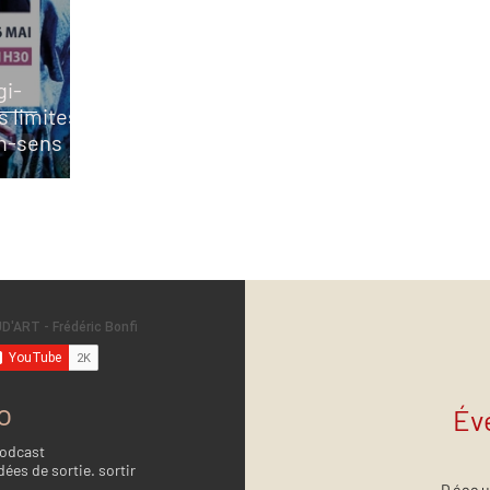
gi-
s limites
on-sens
o
Év
Podcast
dées de sortie. sortir
Décou