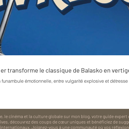
rrier transforme le classique de Balasko en verti
n funambule émotionnelle, entre vulgarité explosive et détress
, le cinéma et la culture globale sur mon blog, votre guide expert 
isives, découvrez des coups de cœur uniques et bénéficiez de sugg
als internationaux. Joignez-vous à une communauté où vos réflexions