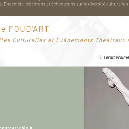
. Ensemble, célébrons et échangeons sur la diversité culturelle 
re FOUD'ART
ités Culturelles et Événements Théâtraux à
"Il serait vraim
ncontournable à