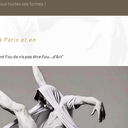
sous toutes ses formes !
 Paris et en
ent Fou de n’a pas être Fou…d’Art"