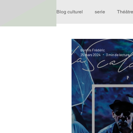
Blog culturel
serie
Théâtr
Expo
Idées Sorties
Bonfils Frédéric
25 mars 2024
3 min de lecture
Performance
Rire
R
Événement
Validé par R
Offre spéciale
Annuaire T