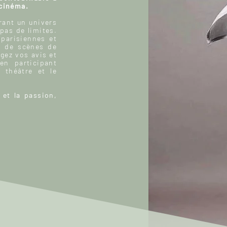
 cinéma.
ant un univers
 pas de limites.
 parisiennes et
, de scènes de
gez vos avis et
n participant
 théâtre et le
 et la passion,