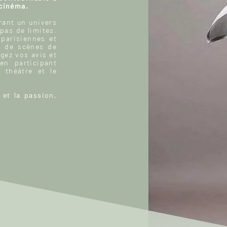
 cinéma.
ant un univers
 pas de limites.
 parisiennes et
, de scènes de
gez vos avis et
n participant
 théâtre et le
 et la passion,