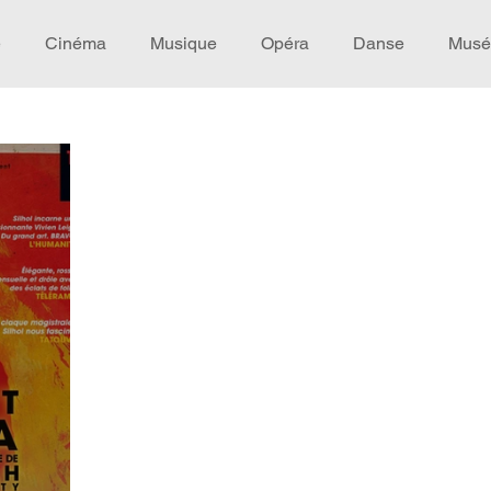
e
Cinéma
Musique
Opéra
Danse
Musé
Idée de voyage
Fooding - Restaurant
Burlesque
écompense
Festival
Coup de coeur
Instructif
omane. Spécial Famille
Littérature
Cirque
Intervi
héâtre - Musée
Hommage