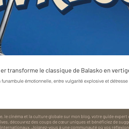
rrier transforme le classique de Balasko en verti
n funambule émotionnelle, entre vulgarité explosive et détress
, le cinéma et la culture globale sur mon blog, votre guide expert 
isives, découvrez des coups de cœur uniques et bénéficiez de sugg
als internationaux. Joignez-vous à une communauté où vos réflexions