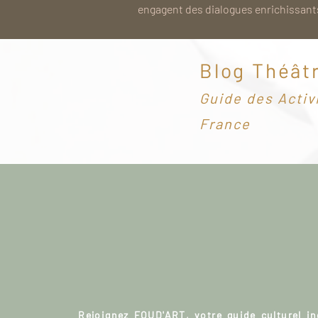
engagent des dialogues enrichissants
Blog Théât
G
uide des Activ
France
Rejoignez FOUD'ART, votre guide culturel i