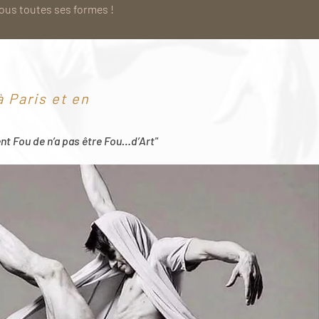
sous toutes ses formes !
 Paris et en
ent Fou de n’a pas être Fou…d’Art"