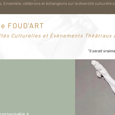
. Ensemble, célébrons et échangeons sur la diversité culturelle 
re FOUD'ART
ités Culturelles et Événements Théâtraux à
"Il serait vraim
ncontournable à