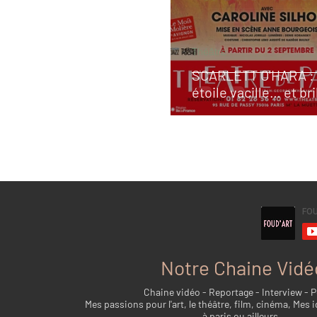
Théâtre
SCARLETT O'HARA :
étoile vacille… et br
Notre Chaine Vidé
Chaine vidéo - Reportage - Interview - 
Mes passions pour l'art, le théâtre, film, cinéma, Mes i
à paris ou ailleurs...