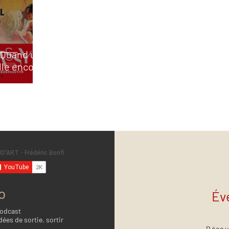
 Quand une
ille encore
o
Év
Podcast
dées de sortie. sortir
Décou