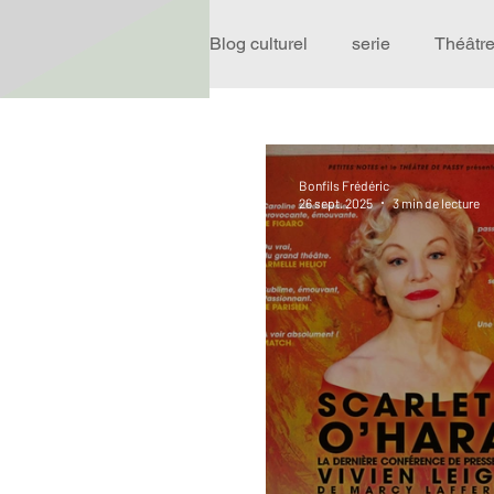
Blog culturel
serie
Théâtr
Expo
Idées Sorties
Bonfils Frédéric
26 sept. 2025
3 min de lecture
Performance
Rire
R
Événement
Validé par R
Offre spéciale
Annuaire T