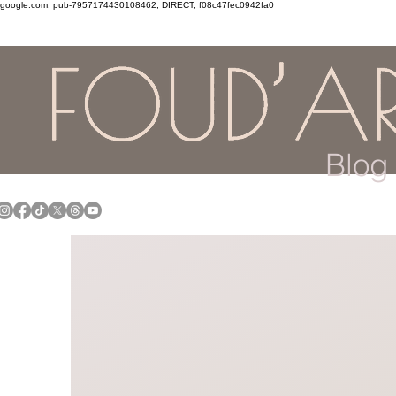
google.com, pub-7957174430108462, DIRECT, f08c47fec0942fa0
Blog 