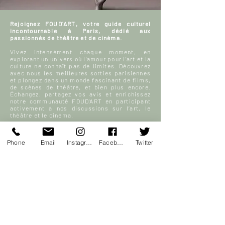
Rejoignez FOUD'ART, votre guide culturel
incontournable à Paris, dédié aux
passionnés de théâtre et de cinéma.
Vivez intensément chaque moment, en
explorant un univers où l'amour pour l'art et la
culture ne connaît pas de limites. Découvrez
avec nous les meilleures sorties parisiennes
et plongez dans un monde fascinant de films,
de scènes de théâtre, et bien plus encore.
Échangez, partagez vos avis et enrichissez
notre communauté FOUD'ART en participant
activement à nos discussions sur l’art, le
théâtre et le cinéma.
Votre sortie à Paris, enrichie par la culture et
la passion, commence ici.
Phone
Email
Instagram
Facebook
Twitter
En savoir plus
S'inscrire
ACCUEIL
Blog culturel