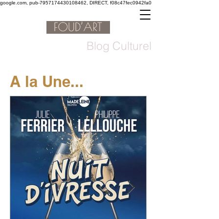
google.com, pub-7957174430108462, DIRECT, f08c47fec0942fa0
Blog Culturel
A la Une...