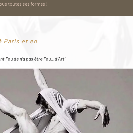
sous toutes ses formes !
 Paris et en
ent Fou de n’a pas être Fou…d’Art"