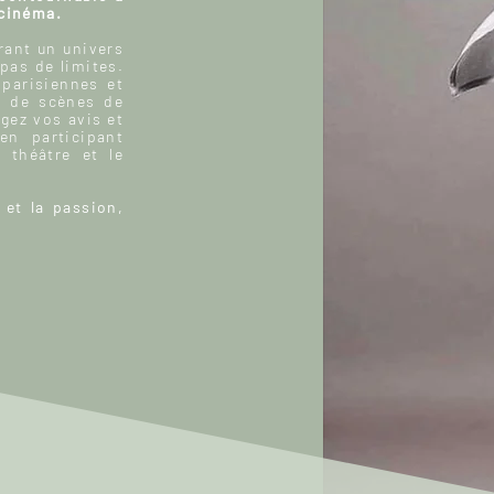
 cinéma.
ant un univers
 pas de limites.
 parisiennes et
, de scènes de
gez vos avis et
n participant
 théâtre et le
 et la passion,