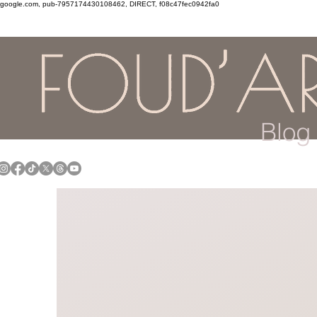
google.com, pub-7957174430108462, DIRECT, f08c47fec0942fa0
Blog 