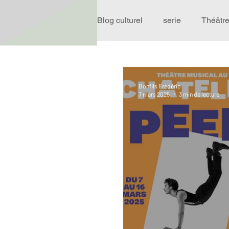
Blog culturel
serie
Théâtr
Expo
Idées Sorties
Bonfils Frédéric
7 mars 2025
3 min de lecture
Performance
Rire
R
Événement
Validé par R
Offre spéciale
Annuaire T