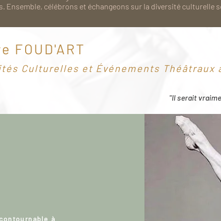
. Ensemble, célébrons et échangeons sur la diversité culturelle 
re FOUD'ART
ités Culturelles et Événements Théâtraux à
"Il serait vraim
ncontournable à