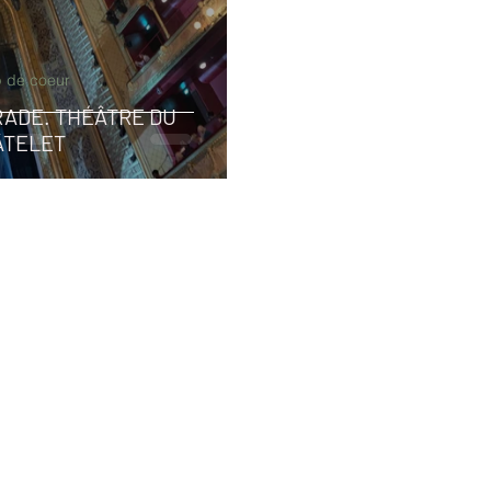
 de coeur
ADE. THÉÂTRE DU
ÂTELET