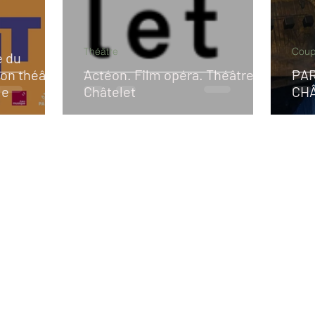
Théâtre
Coup
e du
lon théâtral
Actéon. Film opéra. Théâtre du
PAR
le
Châtelet
CH