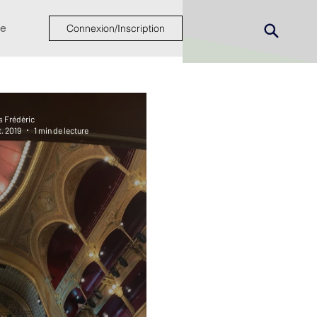
e
Connexion/Inscription
s Frédéric
t. 2019
1 min de lecture
ew