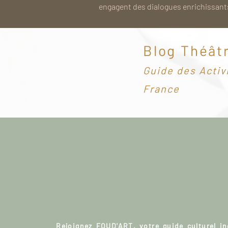
engagent des dialogues enrichissants
Blog Théât
G
uide des Activ
France
Rejoignez FOUD'ART, votre guide culturel i