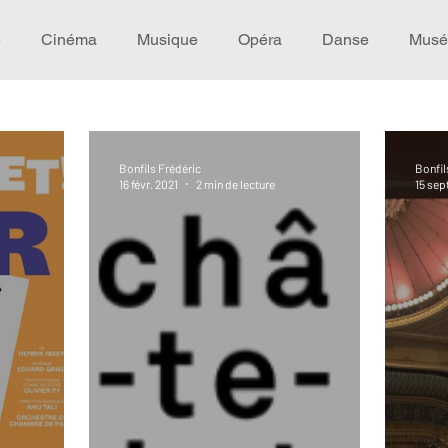
e
Cinéma
Musique
Opéra
Danse
Musé
Idée de voyage
Fooding - Restaurant
Burlesque
Bonfils Frédéric
Bonfil
16 févr. 2021
2 min de lecture
15 sep
écompense
Festival
Coup de coeur
Instructif
omane. Spécial Famille
Littérature
Cirque
Intervi
héâtre - Musée
Hommage