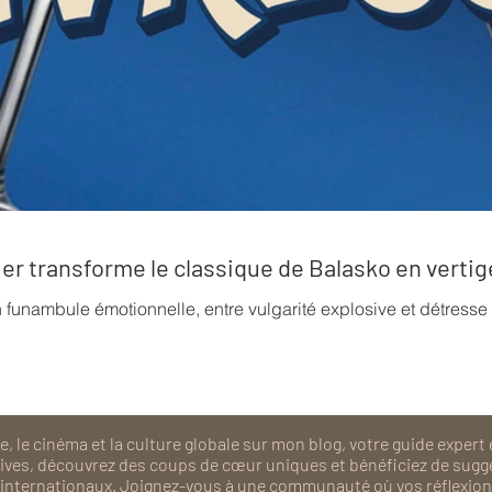
rrier transforme le classique de Balasko en verti
n funambule émotionnelle, entre vulgarité explosive et détress
, le cinéma et la culture globale sur mon blog, votre guide expert 
isives, découvrez des coups de cœur uniques et bénéficiez de sugg
als internationaux. Joignez-vous à une communauté où vos réflexions