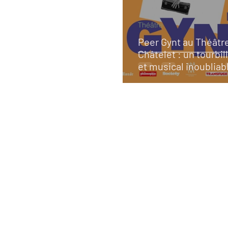
Théâtre
Peer Gynt au Théâtr
Châtelet : un tourbil
et musical inoubliab