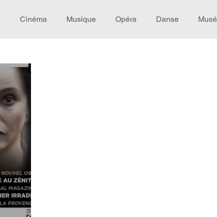
e
Cinéma
Musique
Opéra
Danse
Musé
Idée de voyage
Fooding - Restaurant
Burlesque
écompense
Festival
Coup de coeur
Instructif
omane. Spécial Famille
Littérature
Cirque
Intervi
héâtre - Musée
Hommage