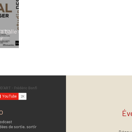
a balle et
ur
o
Év
Podcast
dées de sortie. sortir
Décou