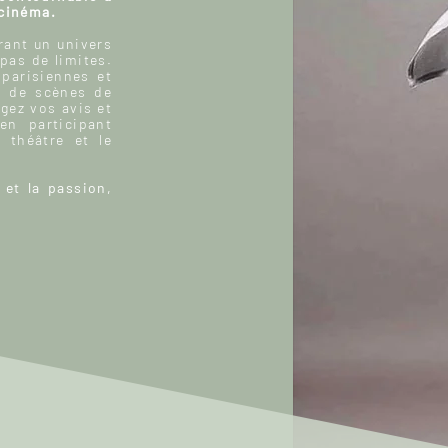
 cinéma.
ant un univers
 pas de limites.
 parisiennes et
, de scènes de
gez vos avis et
n participant
 théâtre et le
 et la passion,