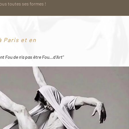
sous toutes ses formes !
 Paris et en
ent Fou de n’a pas être Fou…d’Art"