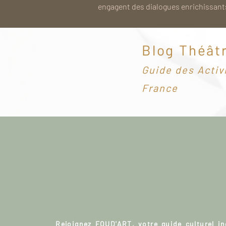
engagent des dialogues enrichissants
Blog Théât
G
uide des Activ
France
Rejoignez FOUD'ART, votre guide culturel i