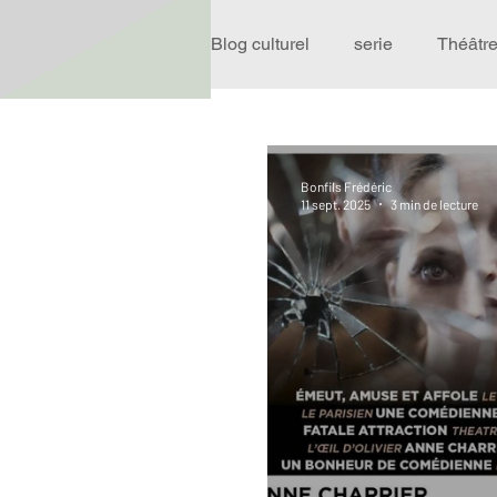
Blog culturel
serie
Théâtr
Expo
Idées Sorties
Bonfils Frédéric
11 sept. 2025
3 min de lecture
Performance
Rire
R
Événement
Validé par R
Offre spéciale
Annuaire T