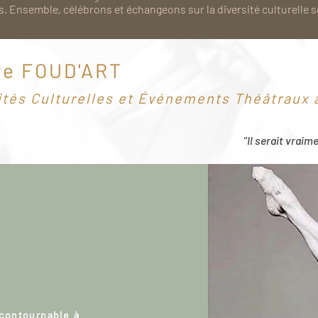
. Ensemble, célébrons et échangeons sur la diversité culturelle 
re FOUD'ART
ités Culturelles et Événements Théâtraux à
"Il serait vraim
ncontournable à