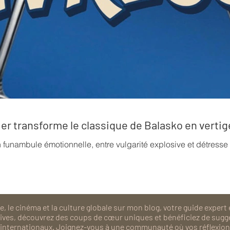
rrier transforme le classique de Balasko en verti
n funambule émotionnelle, entre vulgarité explosive et détress
, le cinéma et la culture globale sur mon blog, votre guide expert 
isives, découvrez des coups de cœur uniques et bénéficiez de sugg
als internationaux. Joignez-vous à une communauté où vos réflexions