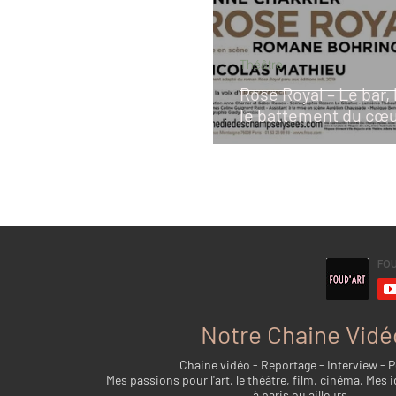
Théâtre
Rose Royal – Le bar, l
le battement du cœ
Notre Chaine Vidé
Chaine vidéo - Reportage - Interview - 
Mes passions pour l'art, le théâtre, film, cinéma, Mes i
à paris ou ailleurs...