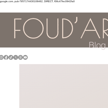
google.com, pub-7957174430108462, DIRECT, f08c47fec0942fa0
Blog 