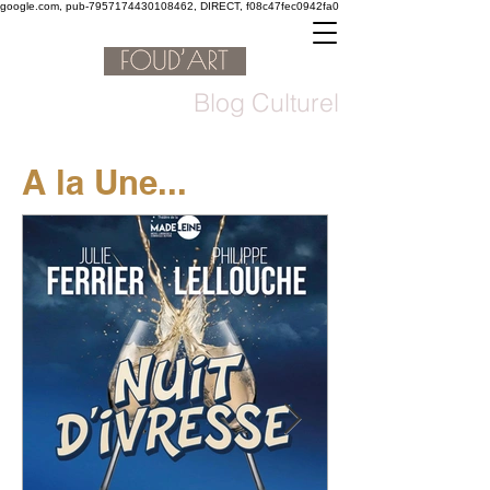
google.com, pub-7957174430108462, DIRECT, f08c47fec0942fa0
Blog Culturel
A la Une...