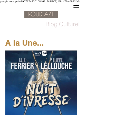
google.com, pub-7957174430108462, DIRECT, f08c47fec0942fa0
Blog Culturel
A la Une...