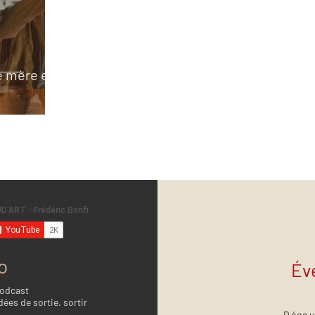
ne mère en
o
Év
Podcast
dées de sortie. sortir
Décou