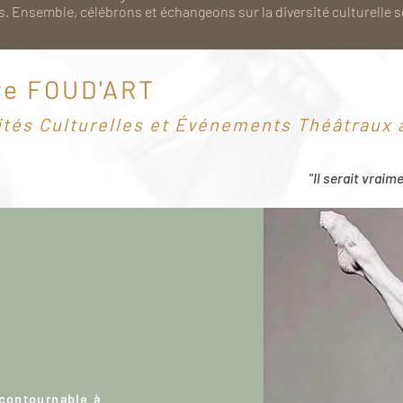
. Ensemble, célébrons et échangeons sur la diversité culturelle 
re FOUD'ART
ités Culturelles et Événements Théâtraux à
"Il serait vraim
ncontournable à