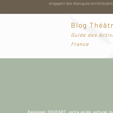
engagent des dialogues enrichissants
Blog Théât
G
uide des Activ
France
Rejoignez FOUD'ART, votre guide culturel i