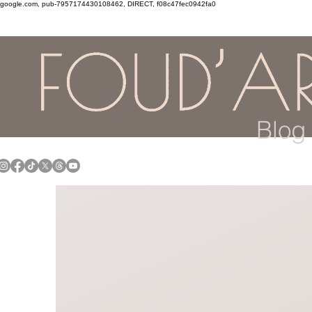
google.com, pub-7957174430108462, DIRECT, f08c47fec0942fa0
Blog 