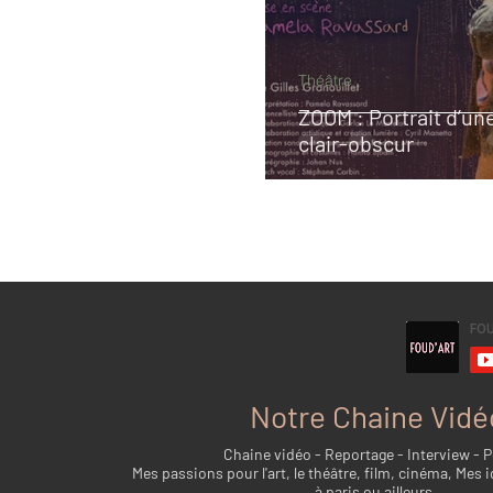
Théâtre
ZOOM : Portrait d’u
clair-obscur
Notre Chaine Vidé
Chaine vidéo - Reportage - Interview - 
Mes passions pour l'art, le théâtre, film, cinéma, Mes i
à paris ou ailleurs...