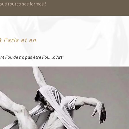
sous toutes ses formes !
 Paris et en
ent Fou de n’a pas être Fou…d’Art"