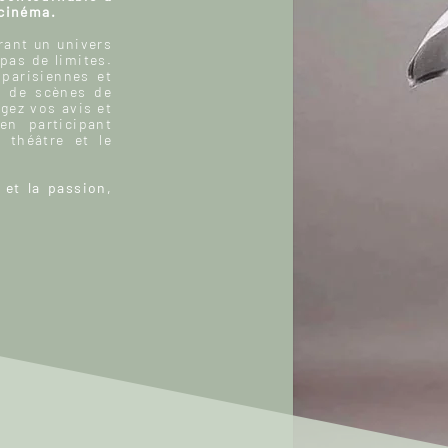
 cinéma.
ant un univers
 pas de limites.
 parisiennes et
, de scènes de
gez vos avis et
n participant
 théâtre et le
 et la passion,