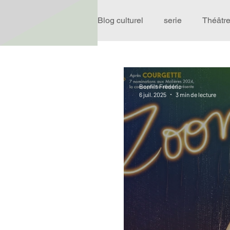
Blog culturel
serie
Théâtr
Expo
Idées Sorties
Bonfils Frédéric
6 juil. 2025
3 min de lecture
Performance
Rire
R
Événement
Validé par R
Offre spéciale
Annuaire T