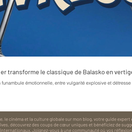
rrier transforme le classique de Balasko en verti
n funambule émotionnelle, entre vulgarité explosive et détress
, le cinéma et la culture globale sur mon blog, votre guide expert 
isives, découvrez des coups de cœur uniques et bénéficiez de sugg
als internationaux. Joignez-vous à une communauté où vos réflexions