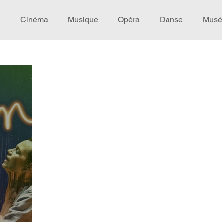
e
Cinéma
Musique
Opéra
Danse
Musé
Idée de voyage
Fooding - Restaurant
Burlesque
écompense
Festival
Coup de coeur
Instructif
omane. Spécial Famille
Littérature
Cirque
Intervi
héâtre - Musée
Hommage