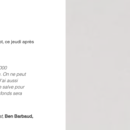
, ce jeudi après 
000 
n. On ne peut 
'ai aussi 
e salve pour 
e fonds sera 
t,
Ben Barbaud,