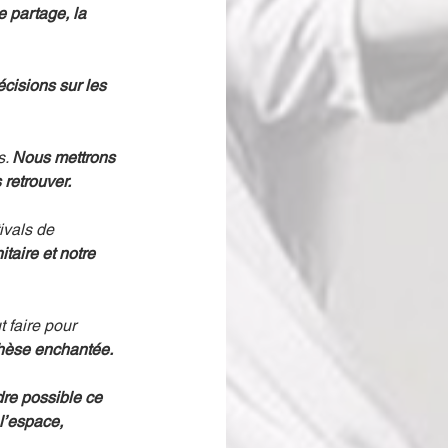
e partage, la 
cisions sur les 
. 
Nous mettrons 
 retrouver.
ivals de 
itaire et notre 
 faire pour 
nthèse enchantée.
dre possible ce 
l’espace, 