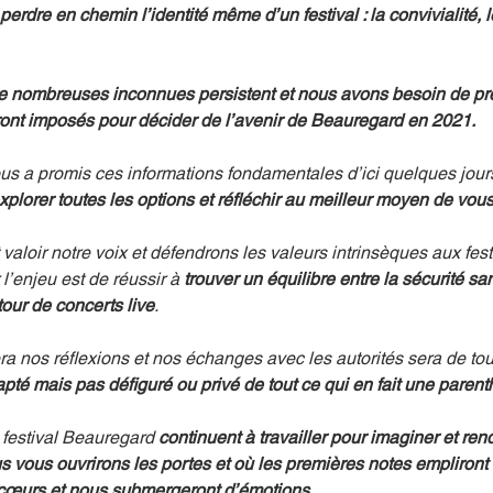
perdre en chemin l’identité même d’un festival : la convivialité, l
e nombreuses inconnues persistent et nous avons besoin de pré
ront imposés pour décider de l’avenir de Beauregard en 2021.
s a promis ces informations fondamentales d’ici quelques jours
xplorer toutes les options et réfléchir au meilleur moyen de vous
aloir notre voix et défendrons les valeurs intrinsèques aux fest
l’enjeu est de réussir à 
trouver un équilibre entre la sécurité san
tour de concerts live
. 
ra nos réflexions et nos échanges avec les autorités sera de tout
apté mais pas défiguré ou privé de tout ce qui en fait une pare
 festival Beauregard 
continuent à travailler pour imaginer et ren
us vous ouvrirons les portes et où les premières notes empliront 
cœurs et nous submergeront d’émotions.