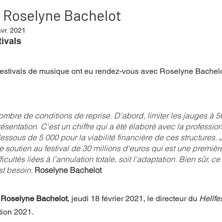
 Roselyne Bachelot
vr. 2021
mpense
Festival
Coup de coeur
Instructif
tivals
festivals de musique ont eu rendez-vous avec Roselyne Bachelot
. Spécial Famille
Littérature
Cirque
Interview
 nombre de conditions de reprise. D'abord, limiter les jauges à 5
re - Musée
Hommage
ésentation. C'est un chiffre qui a été élaboré avec la professio
sous de 5 000 pour la viabilité financière de ces structures. J
soutien au festival de 30 millions d'euros qui est une premièr
ficultés liées à l'annulation totale, soit l'adaptation. Bien sûr, c
st besoin.
 Roselyne Bachelot
 
Roselyne Bachelot
, jeudi 18 février 2021, le directeur du 
Hellfes
tion 2021.