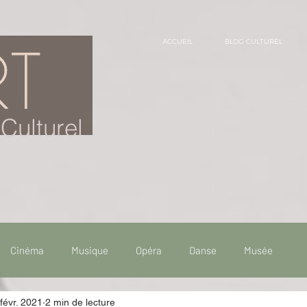
ACCUEIL
BLOG CULTUREL
Culturel
Cinéma
Musique
Opéra
Danse
Musée
févr. 2021
2 min de lecture
 de voyage
Fooding - Restaurant
Burlesque