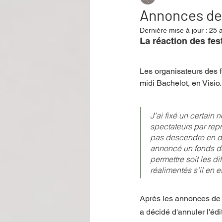
Annonces de
Dernière mise à jour :
25 a
Performance
Rire
Réco
La réaction des fes
Les organisateurs des 
Événement
Validé par Romane
midi Bachelot, en Visio.
J'ai fixé un certain
Offre spéciale
Annuaire Théât
spectateurs par repr
pas descendre en des
annoncé un fonds de 
permettre soit les dif
réalimentés s'il en e
Après les annonces de
a décidé d'annuler l'édi