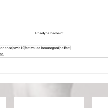
Roselyne bachelot
annonce
covid19
festival de beauregard
hellfest
se