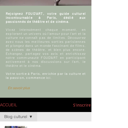
Rejoignez FOUD'ART, votre guide culturel
incontournable à Paris, dédié aux
passionnés de théâtre et de cinéma.
Vivez intensément chaque moment, en
explorant un univers où l'amour pour l'art et la
culture ne connaît pas de limites. Découvrez
avec nous les meilleures sorties parisiennes
et plongez dans un monde fascinant de films,
de scènes de théâtre, et bien plus encore.
Échangez, partagez vos avis et enrichissez
notre communauté FOUD'ART en participant
activement à nos discussions sur l’art, le
théâtre et le cinéma.
Votre sortie à Paris, enrichie par la culture et
la passion, commence ici.
En savoir plus
S'inscrire
ACCUEIL
Blog culturel