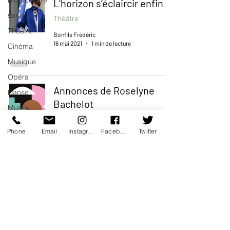
Blog culturel
L’horizon s’éclaircir enfin !
serie
Théâtre
Théâtre
Bonfils Frédéric
16 mai 2021
1 min de lecture
Cinéma
Musique
Opéra
Annonces de Roselyne
Danse
Bachelot
Musée
Théâtre
Expo
Phone
Email
Instagram
Facebook
Twitter
Bonfils Frédéric
Idées Sorties
19 févr. 2021
2 min de lecture
Idée de
voyage
Fooding -
Restaurant
COVID-19. Les annonces
de Roselyne Bachelot
Burlesque
Performance
Théâtre