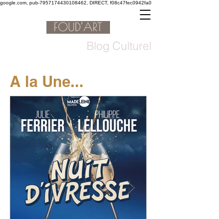
google.com, pub-7957174430108462, DIRECT, f08c47fec0942fa0
Blog Culturel
A la Une...