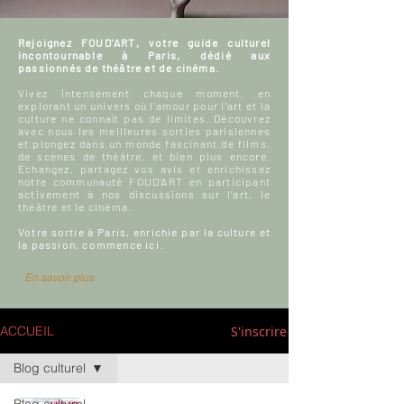
Rejoignez FOUD'ART, votre guide culturel
incontournable à Paris, dédié aux
passionnés de théâtre et de cinéma.
Vivez intensément chaque moment, en
explorant un univers où l'amour pour l'art et la
culture ne connaît pas de limites. Découvrez
avec nous les meilleures sorties parisiennes
et plongez dans un monde fascinant de films,
de scènes de théâtre, et bien plus encore.
Échangez, partagez vos avis et enrichissez
notre communauté FOUD'ART en participant
activement à nos discussions sur l’art, le
théâtre et le cinéma.
Votre sortie à Paris, enrichie par la culture et
la passion, commence ici.
En savoir plus
S'inscrire
ACCUEIL
Blog culturel