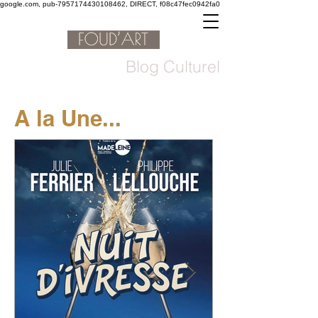
google.com, pub-7957174430108462, DIRECT, f08c47fec0942fa0
Blog Culturel
A la Une...