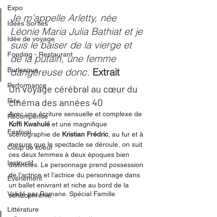
Expo
Je m’appelle Arletty, née 
Idées Sorties
Léonie Maria Julia Bathiat et je 
Idée de voyage
suis le baiser de la vierge et 
Fooding - Restaurant
de la putain, une femme 
Burlesque
dangereuse donc. 
Extrait
Performance
Un voyage cérébral au cœur du 
cinéma des années 40
Rire
Avec une écriture sensuelle et complexe de 
Récompense
Koffi Kwahulé
 et une magnifique 
Festival
scénographie de 
Kristian Frédric
, au fur et à 
mesure que le spectacle se déroule, on suit 
Coup de coeur
ces deux femmes à deux époques bien 
Instructif
distinctes. Le personnage prend possession 
de l’actrice et l’actrice du personnage dans 
Événement
un ballet enivrant et riche au bord de la 
Validé par Romane. Spécial Famille
schizophrénie. 
Littérature