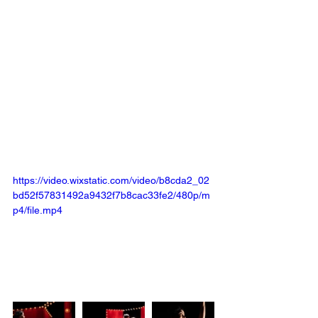
https://video.wixstatic.com/video/b8cda2_02
bd52f57831492a9432f7b8cac33fe2/480p/m
p4/file.mp4