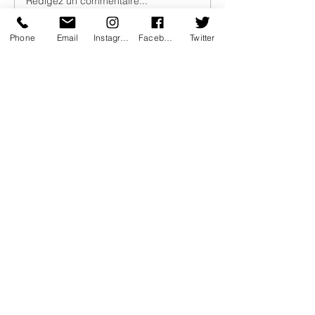
Rédigez un commentaire...
Interview d’Adrien
Grassard
Phone
Email
Instagram
Facebook
Twitter
Les plus récents
qwramsha1272
il y a 2 jours
If you entered 
192 l.168.1.1
 while trying to 
open your router login page, this guide 
explains the typing mistake and provides 
simple steps to access the correct admin 
dashboard.
J'aime
Répondre
mf36838s5
30 juil.
The 
PDF Tools
 on this platform are 
practical and user-friendly. I appreciate 
how quickly everything works and how 