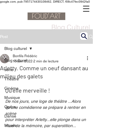
google.com, pub-7957174430108462, DIRECT, f08c47fec0942fa0
Blog Culturel
Post
Blog culturel
Bonfils Frédéric
Blog culturel
15 juin 2022
2 min de lecture
Arletty. Comme un oeuf dansant au
serie
milieu des galets
Théâtre
Cinéma
Qu’elle merveille ! 
Musique
De nos jours, une loge de théâtre ...Alors 
Opéra
qu’une comédienne se prépare à rentrer en 
scène
Danse
pour interpréter Arletty...elle plonge dans un 
Musée
rituel de la mémoire, par superstition...