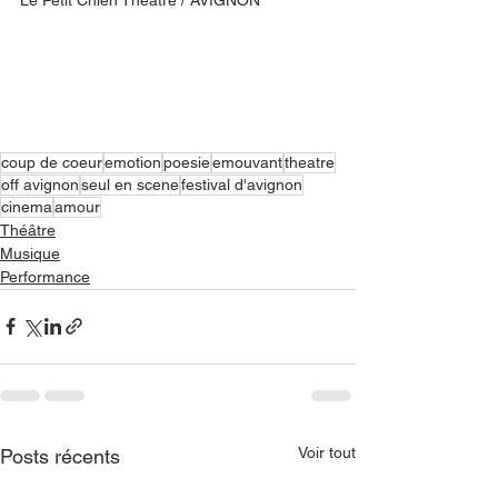
coup de coeur
emotion
poesie
emouvant
theatre
off avignon
seul en scene
festival d'avignon
cinema
amour
Théâtre
Musique
Performance
Voir tout
Posts récents