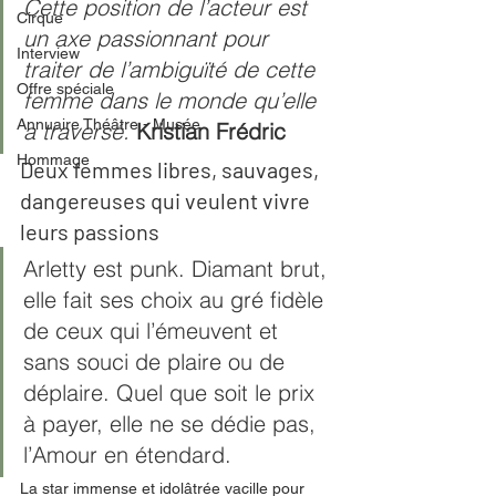
Cette position de l’acteur est 
Cirque
un axe passionnant pour 
Interview
traiter de l’ambiguïté de cette 
Offre spéciale
femme dans le monde qu’elle 
Annuaire Théâtre - Musée
a traversé. 
Kristian Frédric
Hommage
Deux femmes libres, sauvages, 
dangereuses qui veulent vivre 
leurs passions
Arletty est punk. Diamant brut, 
elle fait ses choix au gré fidèle 
de ceux qui l’émeuvent et 
sans souci de plaire ou de 
déplaire. Quel que soit le prix 
à payer, elle ne se dédie pas, 
l’Amour en étendard.
La star immense et idolâtrée vacille pour 