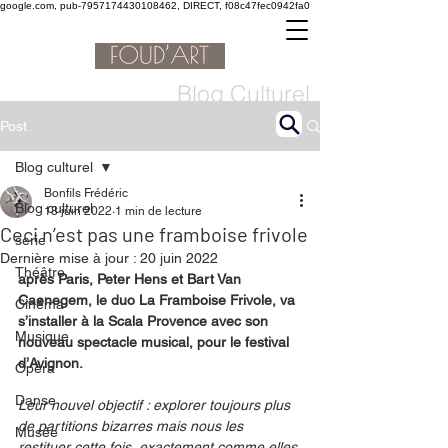
google.com, pub-7957174430108462, DIRECT, f08c47fec0942fa0
Blog Culturel
Post
Blog culturel
Bonfils Frédéric
Blog culturel
18 juin 2022
1 min de lecture
Ceci n’est pas une framboise frivole
serie
Dernière mise à jour :
20 juin 2022
Théâtre
après Paris, Peter Hens et Bart Van 
Caenegem, le duo La Framboise Frivole, va 
Cinéma
s’installer à la Scala Provence avec son 
Musique
nouveau spectacle musical, pour le festival 
d’Avignon.
Opéra
Danse
Leur nouvel objectif : explorer toujours plus 
de partitions bizarres mais nous les 
Musée
restituer cette fois, exactement comme elles 