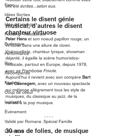
Expo
ont été écrites...selon eux.
Idées Sorties
Certains le disent génie 
Idée de voyage
musical, d’autres le disent 
chanteur virtuose
Fooding - Restaurant
Peter Hens 
et son noeud papillon rouge, un 
Burlesque
virtuose dans une allure de clown. 
Violoncelliste, chanteur lyrique, showman 
Performance
déjanté, il égaille la scène humoristico-
Rire
musicale, partout en Europe, depuis 1978, 
avec 
sa Framboise Frivole
. 
Récompense
Aujourd’hui il revient avec son compère 
Bart 
Festival
Van Caenegem, 
avec un nouveau spectacle 
qui mélange allègrement tous les style de 
Coup de coeur
musiques, du classique au jazz, de la 
Instructif
variété à la pop musique. 
Événement
Validé par Romane. Spécial Famille
30 ans de folies, de musique 
Littérature