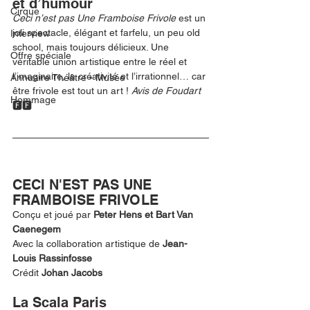
et d’humour
Cirque
Ceci n’est pas Une Framboise Frivole 
est un 
joli spectacle, élégant et farfelu, un peu old 
Interview
school, mais toujours délicieux. Une 
Offre spéciale
véritable union artistique entre le réel et 
l’imaginaire, la créativité et l’irrationnel… car 
Annuaire Théâtre - Musée
être frivole est tout un art ! 
Avis de Foudart 
Hommage
🅵🅵
CECI N'EST PAS UNE 
FRAMBOISE FRIVOLE
Conçu et joué par 
Peter Hens et Bart Van 
Caenegem
Avec la collaboration artistique de 
Jean-
Louis Rassinfosse 
Crédit 
Johan Jacobs
La Scala Paris