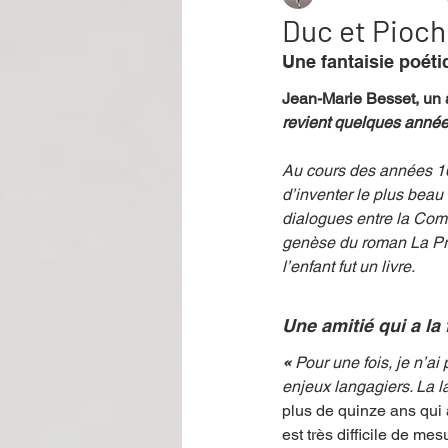
Duc et Pioc
Une fantaisie poéti
Performance
Rire
Réco
Jean-Marie Besset, un a
revient quelques années
Événement
Validé par Romane
Au cours des années 167
d’inventer le plus beau r
dialogues entre la Comt
Offre spéciale
Annuaire Théât
genèse du roman La Prin
l’enfant fut un livre.
Une amitié qui a la
« 
Pour une fois, je n’a
enjeux langagiers. La la
plus de quinze ans qui a
est très difficile de mes