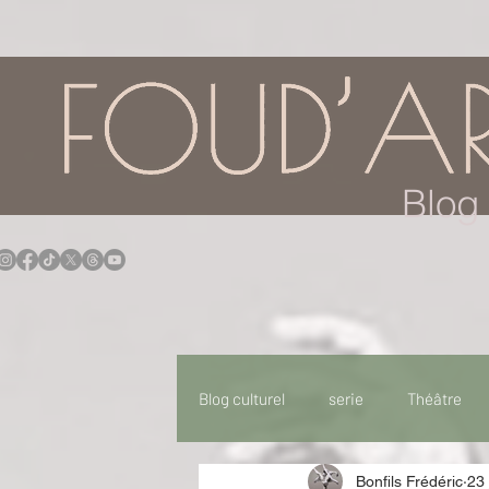
google.com, pub-7957174430108462, DIRECT, f08c47fec0942fa0
Blog 
Blog culturel
serie
Théâtre
Bonfils Frédéric
23 
Expo
Idées Sorties
Idée