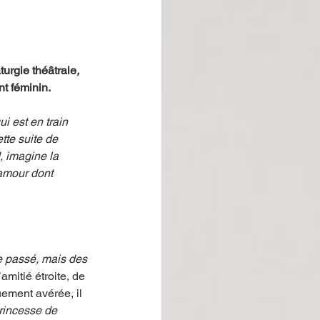
urgie théâtrale
, 
nt féminin. 
 est en train 
ette suite de 
 imagine la 
amour dont 
e passé, mais des 
l’amitié étroite, de 
uement avérée, il 
rincesse de 