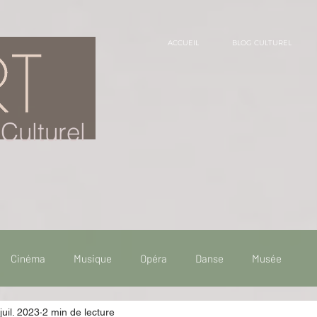
ACCUEIL
BLOG CULTUREL
Culturel
Cinéma
Musique
Opéra
Danse
Musée
juil. 2023
2 min de lecture
 de voyage
Fooding - Restaurant
Burlesque