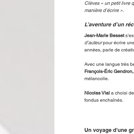
Clèves « un petit livre 
manière d’écrire ». 
L’aventure d’un réc
Jean-Marie Besset 
s'es
d’auteur 
pour écrire un
années, parle de création
Avec une langue très b
François-Éric Gendron,
mélancolie. 
Nicolas Vial 
a choisi d
fondus enchaînés.
Un voyage d'une gr