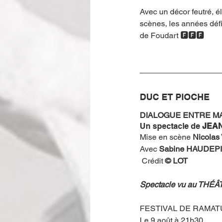
Avec un décor feutré, é
scènes, les années défil
de Foudart 🅵🅵🅵
DUC ET PIOCHE
DIALOGUE ENTRE M
Un spectacle de 
JEA
Mise en scène 
Nicolas
Avec
 Sabine HAUDEPI
 Crédit 
© LOT
Spectacle vu au TH
FESTIVAL DE RAMAT
Le 9 août à 21h30