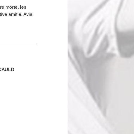
re morte, les 
ive amitié. Avis 
CAULD