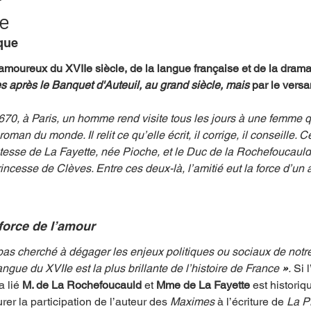
he
que 
mpense
Festival
Coup de coeur
Instructif
moureux du XVIIe siècle, de la langue française et de la dramat
 après le Banquet d'Auteuil, au grand siècle, mais 
par le versa
. Spécial Famille
Littérature
Cirque
Interview
0, à Paris, un homme rend visite tous les jours à une femme qui
oman du monde. Il relit ce qu’elle écrit, il corrige, il conseille. C
esse de La Fayette, née Pioche, et le Duc de la Rochefoucauld,
re - Musée
Hommage
cesse de Clèves. Entre ces deux-là, l’amitié eut la force d’un 
 force de l’amour
i pas cherché à dégager les enjeux politiques ou sociaux de notr
ngue du XVIIe est la plus brillante de l’histoire de France 
»
.
 Si 
 lié 
M. de La Rochefoucauld
 et 
Mme de La Fayette 
est historiq
urer la participation de l’auteur des 
Maximes
 à l’écriture de 
La P