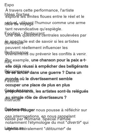
Expo
À travers cette performance, l'artiste 
Idées Sorties
explore les limites floues entre le réel et le 
virtuel, utilisant l'humour comme une arme 
Idée de voyage
tant revendicative qu'espiègle.
Fooding - Restaurant
Une des questions centrales soulevées par 
le spectacle est de savoir si les artistes 
Burlesque
peuvent réellement influencer les 
Performance
événements ou prévenir les conflits à venir. 
Par exemple, 
une chanson pour la paix a-t-
Rire
elle déjà réussi à empêcher des belligérants 
Récompense
de se lancer dans une guerre ? Dans un 
monde où le divertissement semble 
Festival
occuper une place de plus en plus 
Coup de coeur
prépondérante, les artistes sont-ils relégués 
au simple rôle de divertisseurs ?
Instructif
Événement
Jérôme Rouger 
nous pousse à réfléchir sur 
ces interrogations, en nous rappelant 
Validé par Romane. Spécial Famille
notamment l'étymologie du mot "
divertir
" qui 
Littérature
signifie littéralement "
détourner
" de 