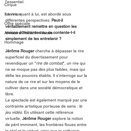
l'essentiel.
Cirque
Interview
Le rire, quant à lui, est abordé sous 
différentes perspectives. 
Peut-il 
Offre spéciale
véritablement remettre en question les 
visions dominantes ou se contente-t-il 
Annuaire Théâtre - Musée
simplement de les entretenir ? 
Hommage
Jérôme Rouger
 cherche à dépasser le rire 
superficiel du divertissement pour 
revendiquer un "
rire de combat
", un rire qui 
ne se moque pas des plus faibles, mais qui 
défie les pouvoirs établis. Il s'interroge sur la 
nature de ce rire et sur les moyens de le 
cultiver dans une société démocratique et 
libre.
Le spectacle est également marqué par une 
contrainte artistique porteuse de sens : 
le 
jeu vidéo.
 En utilisant cette référence 
virtuelle, 
Jérôme Rouger
 explore la notion 
de péril imminent, les frontières floues entre 
le réel et le virtuel, ainsi que la catharsis.