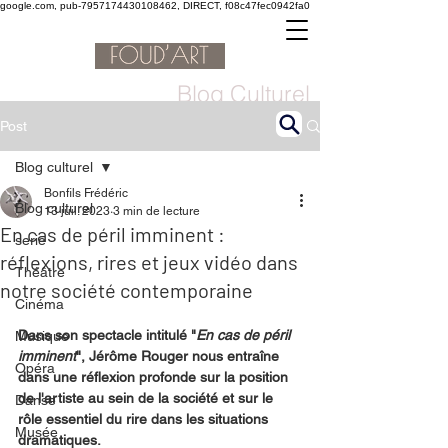
google.com, pub-7957174430108462, DIRECT, f08c47fec0942fa0
Blog Culturel
Post
Blog culturel
Bonfils Frédéric
Blog culturel
13 juil. 2023
3 min de lecture
En cas de péril imminent :
serie
réflexions, rires et jeux vidéo dans
Théâtre
notre société contemporaine
Cinéma
Dans son spectacle intitulé "
En cas de péril 
Musique
imminent
", Jérôme Rouger nous entraîne 
Opéra
dans une réflexion profonde sur la position 
de l'artiste au sein de la société et sur le 
Danse
rôle essentiel du rire dans les situations 
Musée
dramatiques.