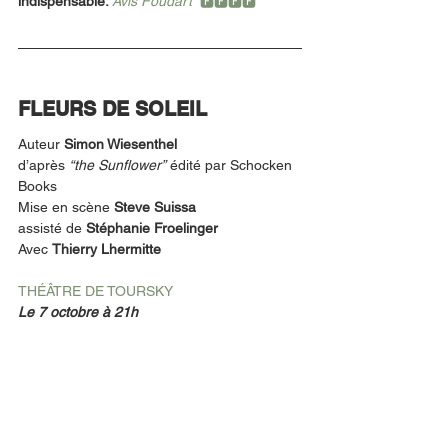
indispensable. 
Avis Foudart
  🅵🅵🅵🅵
FLEURS DE SOLEIL
Auteur 
Simon Wiesenthel
d’après 
“the Sunflower”
 édité par Schocken 
Books
Mise en scène 
Steve Suissa
assisté de 
Stéphanie Froelinger
Avec 
Thierry Lhermitte
THÉÂTRE DE TOURSKY 
Le 7 octobre à 21h 