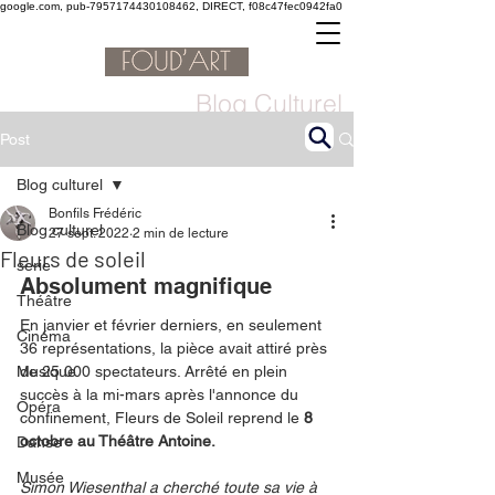
google.com, pub-7957174430108462, DIRECT, f08c47fec0942fa0
Blog Culturel
Post
Blog culturel
Bonfils Frédéric
Blog culturel
27 sept. 2022
2 min de lecture
Fleurs de soleil
serie
Absolument magnifique 
Théâtre
En janvier et février derniers, en seulement 
Cinéma
36 représentations, la pièce avait attiré près 
Musique
de 25 000 spectateurs. Arrêté en plein 
succès à la mi-mars après l'annonce du 
Opéra
confinement, Fleurs de Soleil reprend le 
8 
octobre au Théâtre Antoine.
Danse
Musée
Simon Wiesenthal a cherché toute sa vie à 