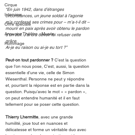
Cirque
“En juin 1942, dans d’étranges 
Interview
circonstances, un jeune soldat à l’agonie 
m’a confessé ses crimes pour – m’a-t-il dit – 
Offre spéciale
mourir en paix après avoir obtenu le pardon 
Annuaire Théâtre - Musée
d’un Juif. J’ai cru devoir lui refuser cette 
grâce.
Hommage
Ai-je eu raison ou ai-je eu tort ?” 
Peut-on tout pardonner ?
 C’est la question 
que l’on nous pose, C’est, aussi, la question 
essentielle d’une vie, celle de Simon 
Wiesenthal. Personne ne peut y répondre 
et, pourtant la réponse est en partie dans la 
question. Puisqu’avec le mot « « pardon », 
on peut entendre humanité et il en faut 
tellement pour se poser cette question. 
Thierry Lhermitte
, avec une grande 
humilité, joue tout en nuances et 
délicatesse et forme un véritable duo avec 