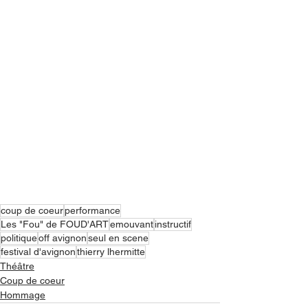
coup de coeur
performance
Les "Fou" de FOUD'ART
emouvant
instructif
politique
off avignon
seul en scene
festival d'avignon
thierry lhermitte
Théâtre
Coup de coeur
Hommage