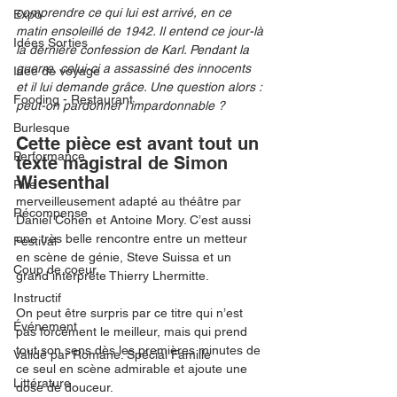
comprendre ce qui lui est arrivé, en ce 
Expo
matin ensoleillé de 1942. Il entend ce jour-là 
Idées Sorties
la dernière confession de Karl. Pendant la 
guerre, celui-ci a assassiné des innocents 
Idée de voyage
et il lui demande grâce. Une question alors : 
Fooding - Restaurant
peut-on pardonner l'impardonnable ?
Burlesque
Cette pièce est avant tout un 
Performance
texte magistral de Simon 
Wiesenthal
Rire
merveilleusement adapté au théâtre par 
Récompense
Daniel Cohen et Antoine Mory. C’est aussi 
une très belle rencontre entre un metteur 
Festival
en scène de génie, Steve Suissa et un 
Coup de coeur
grand interprète Thierry Lhermitte. 
Instructif
On peut être surpris par ce titre qui n’est 
Événement
pas forcément le meilleur, mais qui prend 
tout son sens dès les premières minutes de 
Validé par Romane. Spécial Famille
ce seul en scène admirable et ajoute une 
Littérature
dose de douceur. 