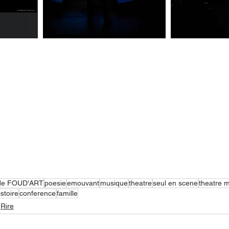
 de FOUD'ART
poesie
emouvant
musique
theatre
seul en scene
theatre m
istoire
conference
famille
Rire