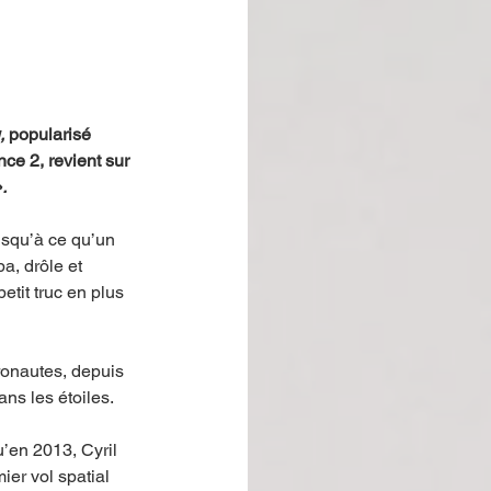
, 
popularisé 
ce 2, revient sur 
.
jusqu’à ce qu’un 
, drôle et 
tit truc en plus 
tronautes, depuis 
ans les étoiles.
’en 2013, Cyril 
ier vol spatial 