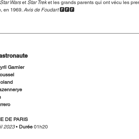
Star Wars 
et 
Star Trek
 et les grands parents qui ont vécu les pr
e, en 1969. 
Avis de Foudart 
🅵🅵🅵
 astronaute
yril Garnier
oussel
oland 
azennerye
n
rrero
E DE PARIS
il 2023
 • 
Durée 
01h20