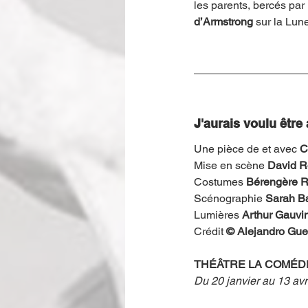
les parents, bercés par 
d’Armstrong
 sur la Lun
J'aurais voulu être
Une pièce de et avec 
C
Mise en scène 
David R
Costumes 
Bérengère R
Scénographie 
Sarah B
Lumières 
Arthur Gauvi
Crédit
 © Alejandro Gue
THÉÂTRE LA COMÉDI
Du 20 janvier au 13 avr