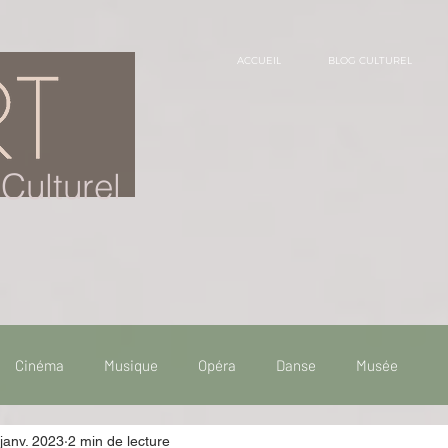
ACCUEIL
BLOG CULTUREL
Culturel
Cinéma
Musique
Opéra
Danse
Musée
janv. 2023
2 min de lecture
 de voyage
Fooding - Restaurant
Burlesque