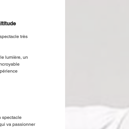
ltitude 
spectacle très 
e lumière, un 
incroyable 
périence 
 spectacle 
qui va passionner 