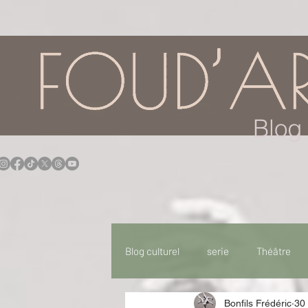
google.com, pub-7957174430108462, DIRECT, f08c47fec0942fa0
Blog 
Blog culturel
serie
Théâtre
Bonfils Frédéric
30 
Expo
Idées Sorties
Idée