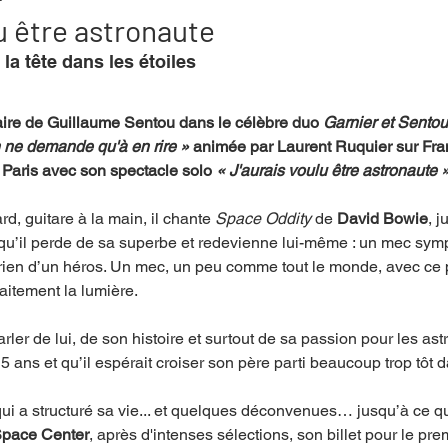
u être astronaute
 la tête dans les étoiles 
mpense
Festival
Coup de coeur
Instructif
naire de Guillaume Sentou dans le célèbre duo 
Garnier et Sentou
 ne demande qu'à en rire »
 animée par Laurent Ruquier sur Fran
. Spécial Famille
Littérature
Cirque
Interview
Paris avec son spectacle solo 
« J'aurais voulu être astronaute »
d, guitare à la main, il chante 
Space Oddity
 de 
David Bowie
, 
re - Musée
Hommage
qu’il perde de sa superbe et redevienne lui-même : un mec sympa
ien d’un héros. Un mec, un peu comme tout le monde, avec ce pe
rfaitement la lumière.
rler de lui, de son histoire et surtout de sa passion pour les as
t 5 ans et qu’il espérait croiser son père parti beaucoup trop tôt d
ui a structuré sa vie... et quelques déconvenues… jusqu’à ce qu
pace Center
, après d'intenses sélections, son billet pour le prem