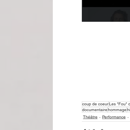
coup de coeur
Les "Fou"
documentaire
hommage
h
Théâtre
Performance