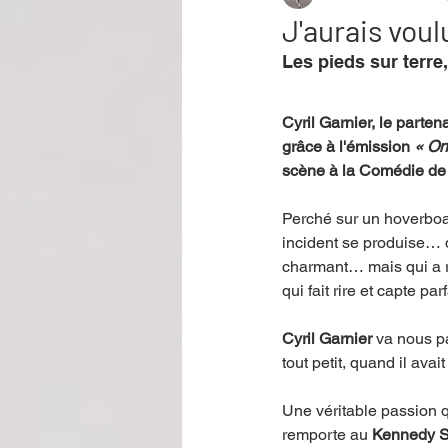
J'aurais voul
Les pieds sur terre,
Performance
Rire
Réco
Cyril Garnier, le parte
grâce à l'émission
 « On
Événement
Validé par Romane
scène à la Comédie de 
Perché sur un hoverboar
Offre spéciale
Annuaire Théât
incident se produise… 
charmant… mais qui a r
qui fait rire et capte pa
Cyril Garnier
 va nous pa
tout petit, quand il avai
Une véritable passion q
remporte au 
Kennedy S