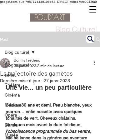
google.com, pub-7957174430108462, DIRECT, f08c47fec0942fa0
Blog Culturel
Post
Blog culturel
Bonfils Frédéric
Blog culturel
26 janv. 2023
2 min de lecture
La trajectoire des gamètes
serie
Dernière mise à jour :
27 janv. 2023
Théâtre
Une vie... un peu particulière
Cinéma
Musique
Cécile : 36 ans et demi. Peau blanche, yeux 
marron… enfin noisette avec quelques 
Opéra
tonalités de vert. Cheveux châtains.
Quelques mois avant la date fatidique, 
Danse
l’obsolescence programmée du bas ventre, 
Musée
elle se lance dans la généreuse aventure 