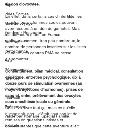
du don d’ovocytes.
Expo
Idées Sorties
En effet, dans certains cas d’infertilité, les 
couples ou les femmes seules peuvent 
Idée de voyage
avoir recours à un don de gamètes. Mais 
Fooding - Restaurant
les donneurs étant, en France, 
malheureusement trop peu nombreux, le 
Burlesque
nombre de personnes inscrites sur les listes 
Performance
d’attente des centres PMA ne cesse 
d’augmenter.
Rire
Récompense
Consentement, bilan médical, consultation 
génétique, entretien psychologique, dix à 
Festival
douze jours de stimulation ovariennes (au 
Coup de coeur
moyen d’injections d’hormones), prises de 
sang et, enfin, prélèvement des ovocytes 
Instructif
sous anesthésie locale ou générale. 
Événement
Cécile va vivre tout ça, mais ce qu’elle 
n'imaginait, pas... c’était  tout son lot de 
Validé par Romane. Spécial Famille
remises en questions intimes et 
Littérature
bouleversantes que cette aventure allait  