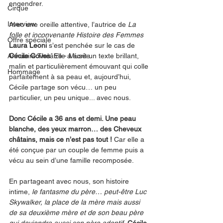
engendrer. 
Cirque
Interview
Avec une oreille attentive, l’autrice de 
La 
folle et inconvenante Histoire des Femmes
Offre spéciale
Laura Leoni 
s’est penchée sur le cas de 
Annuaire Théâtre - Musée
Cécile Coves
. Elle a écrit un texte brillant, 
malin et particulièrement émouvant qui colle 
Hommage
parfaitement à sa peau et, aujourd’hui, 
Cécile partage son vécu… un peu 
particulier, un peu unique... avec nous.
Donc Cécile a 36 ans et demi. Une peau 
blanche, des yeux marron… des Cheveux 
châtains, mais ce n’est pas tout ! 
Car elle a 
été conçue par un couple de femme puis a 
vécu au sein d’une famille recomposée.
En partageant avec nous, son histoire 
intime, 
le fantasme du père… peut-être Luc 
Skywalker, la place de la mère mais aussi 
de sa deuxième mère et de son beau père 