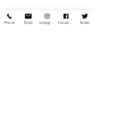
Phone
Email
Instagram
Facebook
Twitter
coup de coeur
emotion
performance
Les "Fou" de FOUD'ART
humour
emouvant
musique
instructif
rire
seul en scene
documentaire
histoire
intime