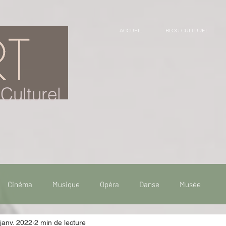
ACCUEIL
BLOG CULTUREL
Culturel
Cinéma
Musique
Opéra
Danse
Musée
janv. 2022
2 min de lecture
 de voyage
Fooding - Restaurant
Burlesque