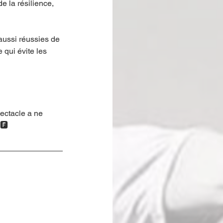
e la résilience, 
aussi réussies de 
qui évite les 
ectacle a ne 
🅵