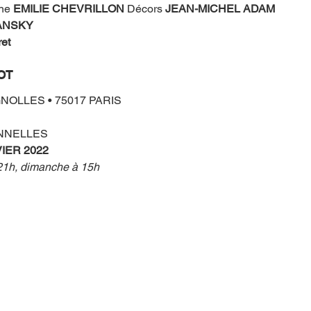
ne 
EMILIE CHEVRILLON
 Décors 
JEAN-MICHEL ADAM
ANSKY
et 
OT
GNOLLES • 75017 PARIS 
ONNELLES
VIER 2022
21h, dimanche à 15h