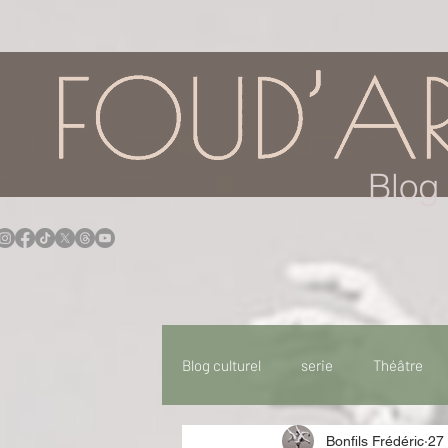
google.com, pub-7957174430108462, DIRECT, f08c47fec0942fa0
Blog 
Blog culturel
serie
Théâtre
Bonfils Frédéric
27 
Expo
Idées Sorties
Idée