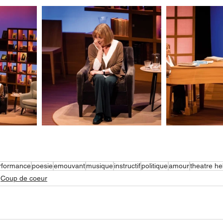
rformance
poesie
emouvant
musique
instructif
politique
amour
theatre he
Coup de coeur