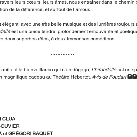
travers leurs cœurs, leurs âmes, nous entraîner dans le chemin d
ion de la différence, et surtout de l’amour. 
t élégant, avec une très belle musique et des lumières toujours 
delle
 est une pièce tendre, profondément émouvante et poétique 
ffre deux superbes rôles, à deux immenses comédiens. 
manité et la bienveillance qui s’en dégage, 
L’hirondelle 
est un sp
n magnifique cadeau au Théâtre Hébertot. 
Avis de Foudart 
🅵🅵
M CLUA
BOUVIER
A
 et 
GRÉGORI BAQUET