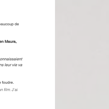
eaucoup de 
en Maura,
connaissaient 
 leur vie va 
 foudre. 
n film. 
J’ai 