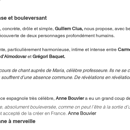
nse et bouleversant
mpense
Festival
Coup de coeur
Instructif
, concrète, drôle et simple, 
Guillem Clua, 
nous propose, avec b
a découverte de deux personnages profondément humains. 
. Spécial Famille
Littérature
Cirque
Interview
e, particulièrement harmonieuse, intime et intense entre 
Carm
 
d’Almodovar
 et 
Grégori Baquet.
re - Musée
Hommage
cours de chant auprès de Maria, célèbre professeure. Ils ne se 
ouffrent d’une absence commune. De révèlations en révélations
ce espagnole très célèbre, 
Anne Bouvier
 a eu un grand coup de
ite, absolument bouleversée, comme on peut l’être à la sortie d’u
accepté de la créer en France. 
Anne Bouvier
ne à merveille