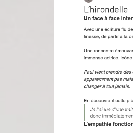
L’hirondelle
Un face à face inte
Performance
Rire
Réco
Avec une écriture fluide
finesse, de partir à l
Événement
Validé par Romane
Une rencontre émouvant
immense actrice, icône
Offre spéciale
Annuaire Théât
Paul vient prendre des 
apparemment pas mais s
changer à tout jamais.  
En découvrant cette piè
Je l’ai lue d’une tra
donc immédiatement 
L’empathie fonction