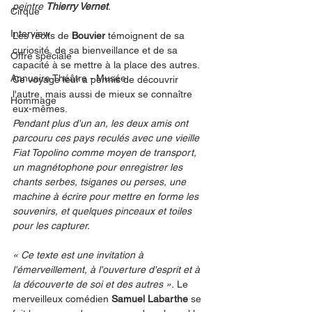
peintre 
Thierry Vernet
.
Cirque
Interview
Les récits de 
Bouvier
 témoignent de sa 
curiosité, de sa bienveillance et de sa 
Offre spéciale
capacité à se mettre à la place des autres. 
Annuaire Théâtre - Musée
Ce voyage leur a permis de découvrir 
l'autre, mais aussi de mieux se connaître 
Hommage
eux-mêmes.
Pendant plus d'un an, les deux amis ont 
parcouru ces pays reculés avec une vieille 
Fiat Topolino comme moyen de transport, 
un magnétophone pour enregistrer les 
chants serbes, tsiganes ou perses, une 
machine à écrire pour mettre en forme les 
souvenirs, et quelques pinceaux et toiles 
pour les capturer.
« Ce texte est une invitation à 
l'émerveillement, à l'ouverture d'esprit et à 
la découverte de soi et des autres ».
 Le 
merveilleux comédien 
Samuel Labarthe
 se 