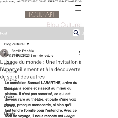
google.com, pub-7957174430108462, DIRECT, f08c47fec0942fa0
Blog Culturel
Post
Blog culturel
Bonfils Frédéric
Blog culturel
24 févr. 2023
3 min de lecture
L'Usage du monde : Une invitation à
serie
l'émerveillement et à la découverte
Théâtre
de soi et des autres
Cinéma
Le comédien Samuel LABARTHE, arrive du 
fond de la scène et s'assoit au milieu du 
Musique
plateau. Il n'est pas sonorisé, ce qui est 
Opéra
devenu rare au théâtre, et parle d'une voix 
douce, presque monocorde, si bien qu'il 
Danse
faut tendre l'oreille pour l'entendre. Avec ce 
Musée
récit de voyage, il nous raconte cet 
usage 