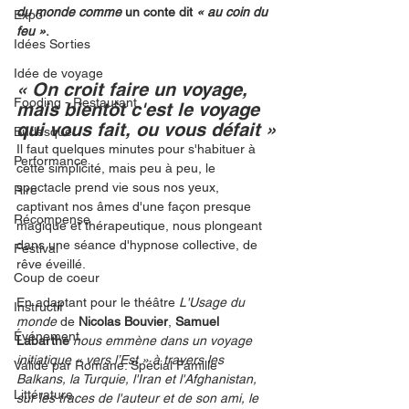
du monde comme
 un conte dit
 « au coin du 
Expo
feu »
.
Idées Sorties
Idée de voyage
« On croit faire un voyage, 
Fooding - Restaurant
mais bientôt c'est le voyage 
qui vous fait, ou vous défait »
Burlesque
Il faut quelques minutes pour s'habituer à 
Performance
cette simplicité, mais peu à peu, le 
spectacle prend vie sous nos yeux, 
Rire
captivant nos âmes d'une façon presque 
Récompense
magique et thérapeutique, nous plongeant 
dans une séance d'hypnose collective, de 
Festival
rêve éveillé.
Coup de coeur
En adaptant pour le théâtre 
L'Usage du 
Instructif
monde
 de 
Nicolas Bouvier
, 
Samuel 
Événement
Labarthe
nous emmène dans un voyage 
initiatique « vers l’Est » à travers les 
Validé par Romane. Spécial Famille
Balkans, la Turquie, l'Iran et l'Afghanistan, 
Littérature
sur les traces de l'auteur et de son ami, le 