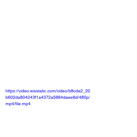
https://video.wixstatic.com/video/b8cda2_20
b602da804243f1a4372a5884daee8d/480p/
mp4/file.mp4