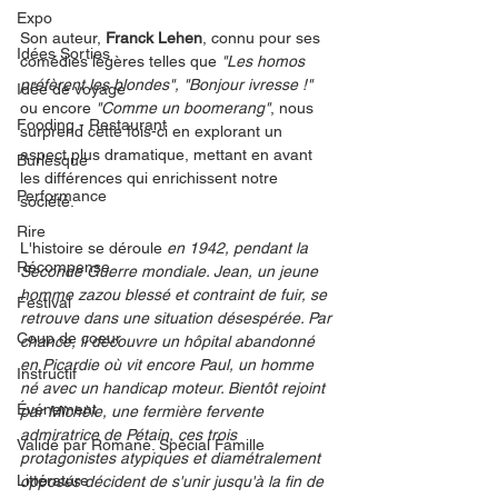
Expo
Son auteur, 
Franck Lehen
, connu pour ses 
Idées Sorties
comédies légères telles que 
"Les homos 
préfèrent les blondes", "Bonjour ivresse !" 
Idée de voyage
ou encore
 "Comme un boomerang"
, nous 
Fooding - Restaurant
surprend cette fois-ci en explorant un 
aspect plus dramatique, mettant en avant 
Burlesque
les différences qui enrichissent notre 
Performance
société.
Rire
L'histoire se déroule 
en 1942, pendant la 
Récompense
Seconde Guerre mondiale. Jean, un jeune 
homme zazou blessé et contraint de fuir, se 
Festival
retrouve dans une situation désespérée. Par 
Coup de coeur
chance, il découvre un hôpital abandonné 
en Picardie où vit encore Paul, un homme 
Instructif
né avec un handicap moteur. Bientôt rejoint 
Événement
par Michèle, une fermière fervente 
admiratrice de Pétain, ces trois 
Validé par Romane. Spécial Famille
protagonistes atypiques et diamétralement 
Littérature
opposés décident de s'unir jusqu'à la fin de 