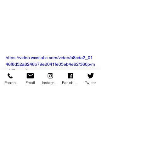
https://video.wixstatic.com/video/b8cda2_01
46f8d52a8248b79e2041fe05eb4e62/360p/m
p4/file.mp4
Phone
Email
Instagram
Facebook
Twitter