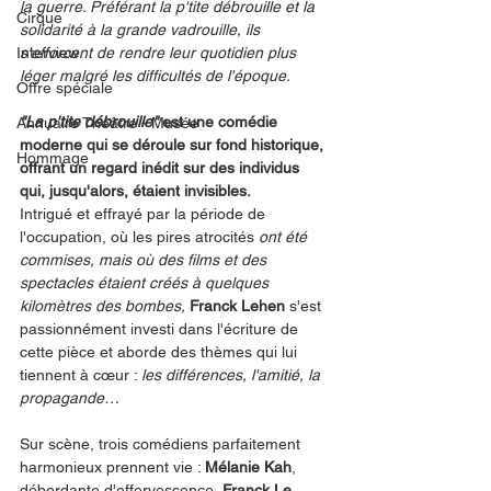
la guerre. Préférant la p'tite débrouille et la 
Cirque
solidarité à la grande vadrouille, ils 
Interview
s'efforcent de rendre leur quotidien plus 
léger malgré les difficultés de l'époque.
Offre spéciale
"La p'tite débrouille"
 est une comédie 
Annuaire Théâtre - Musée
moderne qui se déroule sur fond historique, 
Hommage
offrant un regard inédit sur des individus 
qui, jusqu'alors, étaient invisibles.
Intrigué et effrayé par la période de 
l'occupation, où les pires atrocités 
ont été 
commises, mais où des films et des 
spectacles étaient créés à quelques 
kilomètres des bombes, 
Franck Lehen
 s'est 
passionnément investi dans l'écriture de 
cette pièce et aborde des thèmes qui lui 
tiennent à cœur : 
les différences, l'amitié, la 
propagande…
Sur scène, trois comédiens parfaitement 
harmonieux prennent vie : 
Mélanie Kah
, 
débordante d'effervescence, 
Franck Le 