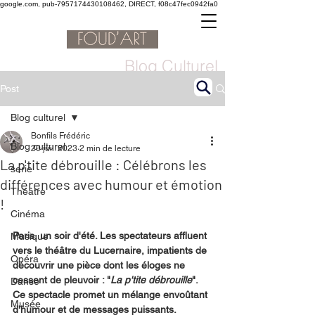
google.com, pub-7957174430108462, DIRECT, f08c47fec0942fa0
Blog Culturel
Post
Blog culturel
Bonfils Frédéric
Blog culturel
20 juil. 2023
2 min de lecture
La p'tite débrouille : Célébrons les
serie
différences avec humour et émotion
Théâtre
!
Cinéma
Paris, un soir d'été. Les spectateurs affluent 
Musique
vers le théâtre du Lucernaire, impatients de 
Opéra
découvrir une pièce dont les éloges ne 
cessent de pleuvoir : "
La p'tite débrouille
". 
Danse
Ce spectacle promet un mélange envoûtant 
Musée
d'humour et de messages puissants.