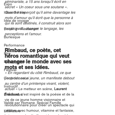
séminariste, a 15 ans lorsqu’il écrit en 
Expo
secret « Un coeur sous une soutane ». 
Idées Sorties
Quand il s’aperçoit qu’il aime davantage les 
mots d’amour qu’il écrit que la personne à 
Idée de voyage
qui ils sont destinés, il construit alors son 
projet inouï : changer le langage, les 
Fooding - Restaurant
perceptions et l’amour.
Burlesque
Performance
Rimbaud, ce poète, cet 
Rire
héros romantique qui veut 
changer le monde avec ses 
Récompense
mots et ses idées.
Festival
« En regardant du côté Rimbaud, ce que 
Coup de coeur
j’entends est si jeune, un manifeste debout 
au centre d’un printemps vivant, violent, 
Instructif
actuel » 
Le metteur en scène, 
Laurent 
Fréchuet
, s'est inspiré de la poésie et de la 
Événement
vie de ce jeune homme visionnaire et 
Validé par Romane. Spécial Famille
révolutionnaire pour créer un spectacle qui 
célèbre avec humour, vitamine et fantaisie, 
Littérature