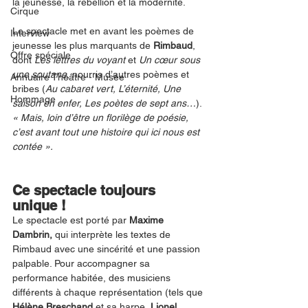
la jeunesse, la rébellion et la modernité. 
Cirque
Le spectacle met en avant les poèmes de 
Interview
jeunesse les plus marquants de 
Rimbaud
, 
Offre spéciale
dont 
Les lettres du voyant 
et 
Un cœur sous 
une soutane
, nourris d’autres poèmes et 
Annuaire Théâtre - Musée
bribes (
Au cabaret vert, L’éternité, Une 
Hommage
saison en enfer, Les poètes de sept ans…
). 
« Mais, loin d’être un florilège de poésie, 
c’est avant tout une histoire qui ici nous est 
contée ».
Ce spectacle toujours 
unique !
Le spectacle est porté par 
Maxime 
Dambrin,
 qui interprète les textes de 
Rimbaud avec une sincérité et une passion 
palpable. Pour accompagner sa 
performance habitée, des musiciens 
différents à chaque représentation (tels que 
Hélène Breschand 
et sa harpe, 
Lionel 