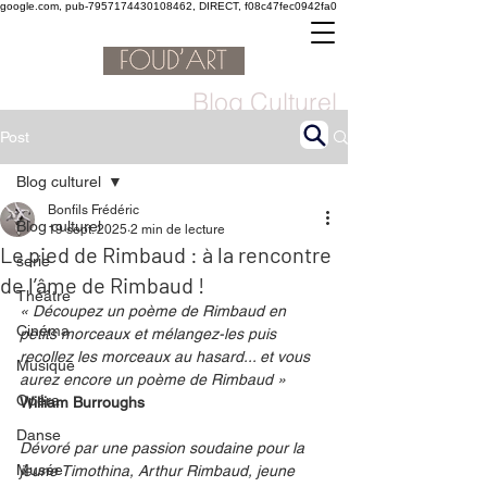
google.com, pub-7957174430108462, DIRECT, f08c47fec0942fa0
Blog Culturel
Post
Blog culturel
Bonfils Frédéric
Blog culturel
19 sept. 2025
2 min de lecture
Le pied de Rimbaud : à la rencontre
serie
de l’âme de Rimbaud !
Théâtre
« Découpez un poème de Rimbaud en 
Cinéma
petits morceaux et mélangez-les puis 
recollez les morceaux au hasard... et vous 
Musique
aurez encore un poème de Rimbaud » 
Opéra
William Burroughs
Danse
Dévoré par une passion soudaine pour la 
Musée
jeune Timothina, Arthur Rimbaud, jeune 