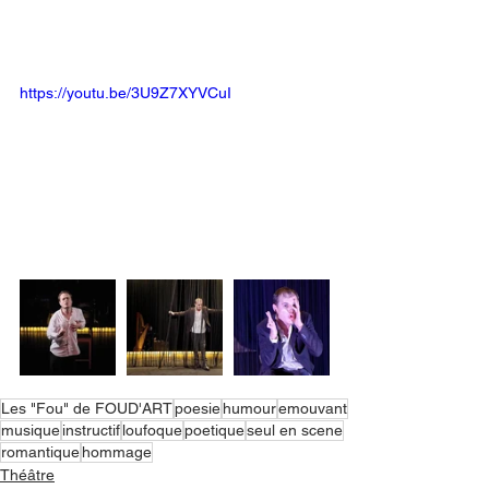
https://youtu.be/3U9Z7XYVCuI
Les "Fou" de FOUD'ART
poesie
humour
emouvant
musique
instructif
loufoque
poetique
seul en scene
romantique
hommage
Théâtre