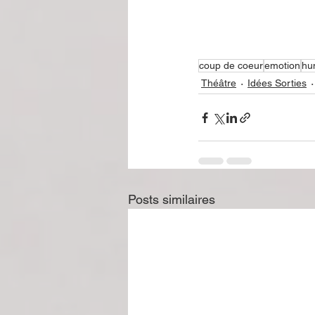
coup de coeur
emotion
hu
Théâtre
Idées Sorties
Posts similaires