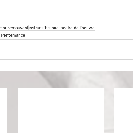
mour
emouvant
instructif
histoire
theatre de l’oeuvre
Performance