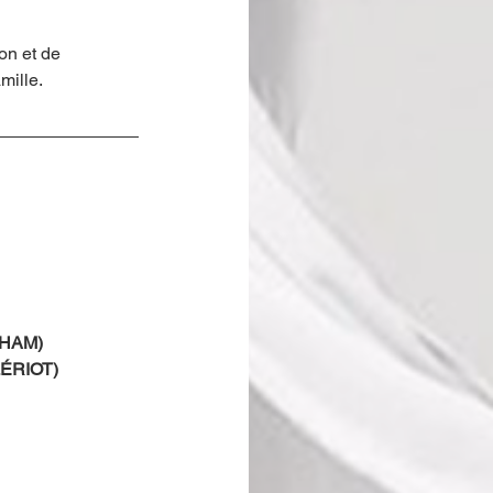
 
on et de 
lle.     
HAM) 
ÉRIOT) 