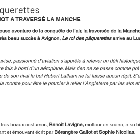
âquerettes
IOT A TRAVERSÉ LA MANCHE
mpense
Festival
Coup de coeur
Instructif
leuse aventure de la conquête de l’air, la traversée de la Manche
 très beau succès à Avignon, 
Le roi des pâquerettes 
arrive au Luc
. Spécial Famille
Littérature
Cirque
Interview
 avisé, passionné d’aviation s’apprête à relever un défi historique 
e fois à bord d’un aéroplane. Mais rien ne se passe comme pré
re - Musée
Hommage
e de son rival le bel Hubert Latham ne lui laisse aucun répit. S
a montre pour être le premier à relier l’Angleterre par les airs et
 
e très beaux costumes, 
Benoît Lavigne, 
metteur en scène, a su bi
lant et émouvant écrit par 
Bérangère Gallot et Sophie Nicollas. 