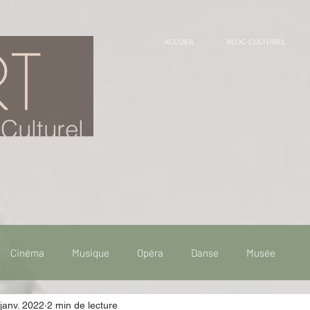
ACCUEIL
BLOG CULTUREL
Culturel
Cinéma
Musique
Opéra
Danse
Musée
janv. 2022
2 min de lecture
 de voyage
Fooding - Restaurant
Burlesque