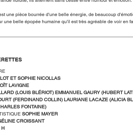
nde fluidité, ils alternent sans cesse entre humour et émotion. 
est une pièce bourrée d'une belle énergie, de beaucoup d'émoti
 une belle épopée humaine qu'il est très agréable de voir en fami
ERETTES
RE
OT ET SOPHIE NICOLLAS
OÎT LAVIGNE
LARD (LOUIS BLÉRIOT) EMMANUEL GAURY (HUBERT LAT
RT (FERDINAND COLLIN) LAURIANE LACAZE (ALICIA BL
HARLES FONTAINE)
ISTIQUE 
SOPHIE MAYER 
ÉLINE CROISSANT 
 H