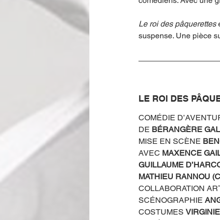
comédiens. Avec une gra
Le roi des pâquerettes 
suspense. Une pièce sur
LE ROI DES PÂQU
COMÉDIE D’AVENTU
DE 
BÉRANGÈRE GALL
MISE EN SCÈNE 
BEN
AVEC 
MAXENCE GAIL
GUILLAUME D’HARCOU
MATHIEU RANNOU (C
COLLABORATION ART
SCÉNOGRAPHIE 
ANG
COSTUMES 
VIRGINIE