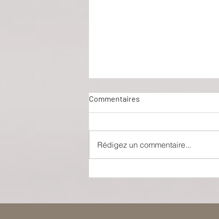
Commentaires
Les pâtes à l'ail
Rédigez un commentaire...