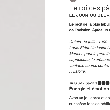
Le roi des p
LE JOUR OÙ BLÉR
Performance
Rire
Réco
Le récit de la plus fabu
de l’aviation. Après un
Événement
Validé par Romane
Calais, 24 juillet 1909.
Louis Blériot industriel
Manche pour la premièr
Offre spéciale
Annuaire Théât
capricieuse, la présenc
véritable course contre l
l’Histoire.
Avis de Foudart 
🅵🅵🅵
Énergie et émotion
Avec un joli décor et d
sur scène le texte pétil