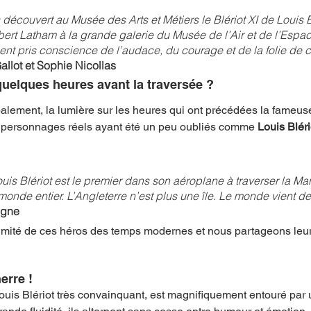
écouvert au Musée des Arts et Métiers le Blériot XI de Louis Bl
ubert Latham à la grande galerie du Musée de l’Air et de l’Espa
nt pris conscience de l’audace, du courage et de la folie de c
llot et Sophie Nicollas
quelques heures avant la traversée ?
palement, la lumière sur les heures qui ont précédées la fameuse
e personnages réels ayant été un peu oubliés comme 
Louis Bléri
ouis Blériot est le premier dans son aéroplane à traverser la Man
monde entier. L’Angleterre n’est plus une île. Le monde vient d
igne
timité de ces héros des temps modernes et nous partageons leur
rre ! 
ouis Blériot très convainquant, est magnifiquement entouré par 