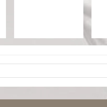
La fracture
Le C