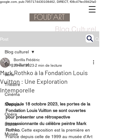
google.com, pub-7957174430108462, DIRECT, f08c47fec0942fa0
Blog Culturel
Post
Blog culturel
Bonfils Frédéric
Blog culturel
20 oct. 2023
2 min de lecture
Mark Rothko à la Fondation Louis
serie
Vuitton : Une Exploration
Théâtre
Intemporelle
Cinéma
Depuis le 18 octobre 2023, les portes de la 
Musique
Fondation Louis Vuitton se sont ouvertes 
Opéra
pour présenter une rétrospective 
impressionnante du célèbre peintre Mark 
Danse
Rothko. 
Cette exposition est la première en 
Musée
France depuis celle de 1999 au musée d'Art 