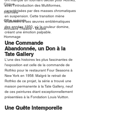
ont marqué un tournant décisif pour Rothko, 
Cirque
avec l'introduction des Multiformes, 
caractérisées par des masses chromatiques 
Interview
en suspension. Cette transition mène 
Offre spéciale
finalement à ses œuvres emblématiques 
des années 1950, où la couleur domine, 
Annuaire Théâtre - Musée
créant une émotion palpable.
Hommage
Une Commande 
Abandonnée, un Don à la 
Tate Gallery
L'une des histoires les plus fascinantes de 
l'exposition est celle de la commande de 
Rothko pour le restaurant Four Seasons à 
New York en 1958. Malgré le retrait de 
Rothko de ce projet, la série a trouvé une 
maison permanente à la Tate Gallery, neuf 
de ces peintures étant exceptionnellement 
présentées à la Fondation Louis Vuitton.
Une Quête Intemporelle