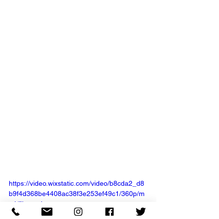
https://video.wixstatic.com/video/b8cda2_d8
b9f4d368be4408ac38f3e253ef49c1/360p/m
p4/file.mp4