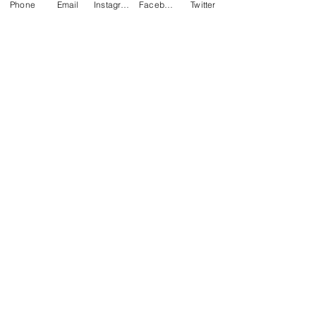
Phone
Email
Instagram
Facebook
Twitter
coup de coeur
emotion
Les "Fou" de FOUD'ART
poesie
emouvant
instructif
evenement
exposition
Coup de coeur
Événement
Expo