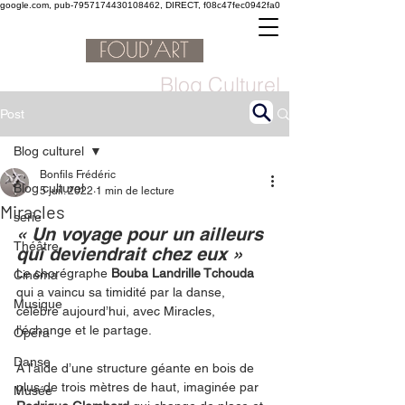
google.com, pub-7957174430108462, DIRECT, f08c47fec0942fa0
Blog Culturel
Post
Blog culturel
Bonfils Frédéric
Blog culturel
5 juil. 2022
1 min de lecture
Miracles
serie
« Un voyage pour un ailleurs 
Théâtre
qui deviendrait chez eux »
Le chorégraphe 
Bouba Landrille Tchouda
Cinéma
qui a vaincu sa timidité par la danse, 
Musique
célèbre aujourd’hui, avec Miracles, 
l’échange et le partage.
Opéra
Danse
À l’aide d’une structure géante en bois de 
plus de trois mètres de haut, imaginée par 
Musée