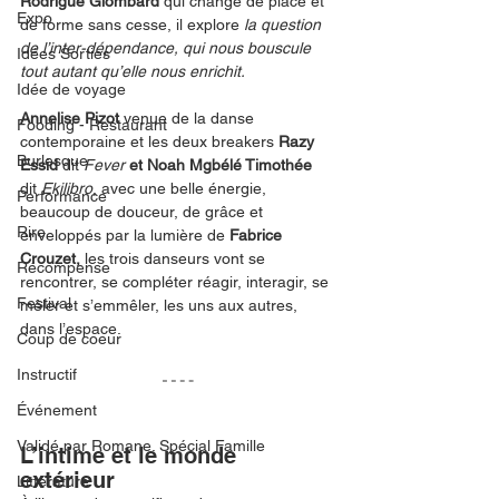
Rodrigue Glombard 
qui change de place et 
Expo
de forme sans cesse, il explore 
la question 
de l’inter-dépendance, qui nous bouscule 
Idées Sorties
tout autant qu’elle nous enrichit. 
Idée de voyage
Annelise Pizot
 venue de la danse 
Fooding - Restaurant
contemporaine et les deux breakers 
Razy 
Burlesque
Essid 
dit 
Fever
 et Noah Mgbélé Timothée 
dit 
Ekilibro
,
avec une belle énergie, 
Performance
beaucoup de douceur, de grâce et 
Rire
enveloppés par la lumière de 
Fabrice 
Crouzet, 
les
trois danseurs vont se 
Récompense
rencontrer, se compléter réagir, interagir, se 
Festival
mêler et s’emmêler, les uns aux autres, 
dans l’espace.  
Coup de coeur
Instructif
Événement
Validé par Romane. Spécial Famille
L’intime et le monde 
extérieur 
Littérature