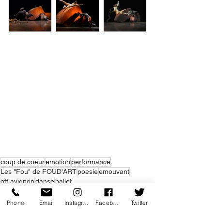
coup de coeur
emotion
performance
Les "Fou" de FOUD'ART
poesie
emouvant
off avignon
danse
ballet
Danse
Performance
Phone
Email
Instagram
Facebook
Twitter
Coup de coeur