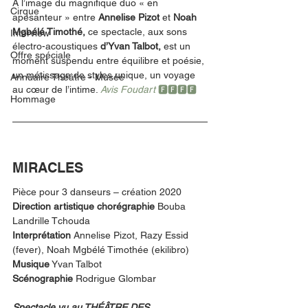
À l’image du magnifique duo « en 
Cirque
apesanteur » entre 
Annelise Pizot 
et
 Noah 
Mgbélé Timothé, 
ce spectacle, aux sons 
Interview
électro-acoustiques 
d’Yvan Talbot, 
est un 
Offre spéciale
moment suspendu entre équilibre et poésie, 
un métissage de styles unique, un voyage 
Annuaire Théâtre - Musée
au cœur de l’intime. 
Avis Foudart 
🅵🅵🅵🅵
Hommage
MIRACLES
Pièce pour 3 danseurs – création 2020
Direction artistique chorégraphie
 Bouba 
Landrille Tchouda 
Interprétation
 Annelise Pizot, Razy Essid 
(fever), Noah Mgbélé Timothée (ekilibro)
Musique
 Yvan Talbot 
Scénographie 
Rodrigue Glombar
Spectacle vu au THÉÂTRE DES 