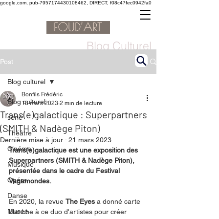
google.com, pub-7957174430108462, DIRECT, f08c47fec0942fa0
Blog Culturel
Post
Blog culturel
Bonfils Frédéric
Blog culturel
18 mars 2023
2 min de lecture
Trans(e)galactique : Superpartners
serie
(SMITH & Nadège Piton)
Théâtre
Dernière mise à jour :
21 mars 2023
Cinéma
Trans(e)galactique est une exposition des 
Superpartners (SMITH & Nadège Piton), 
Musique
présentée dans le cadre du Festival 
Opéra
Vagamondes.
Danse
En 2020, la revue 
The Eyes
 a donné carte 
Musée
blanche à ce duo d'artistes pour créer 