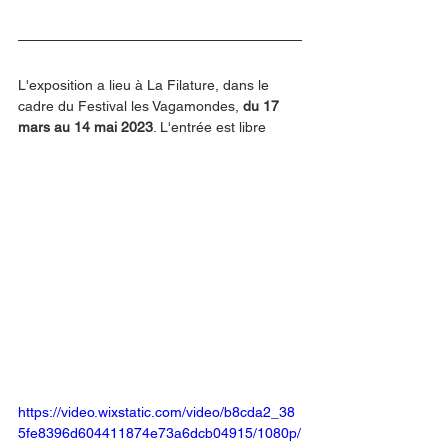
L'exposition a lieu à La Filature, dans le 
cadre du Festival les Vagamondes, 
du 17 
mars au 14 mai 2023
. L'entrée est libre 
https://video.wixstatic.com/video/b8cda2_38
5fe8396d604411874e73a6dcb04915/1080p/