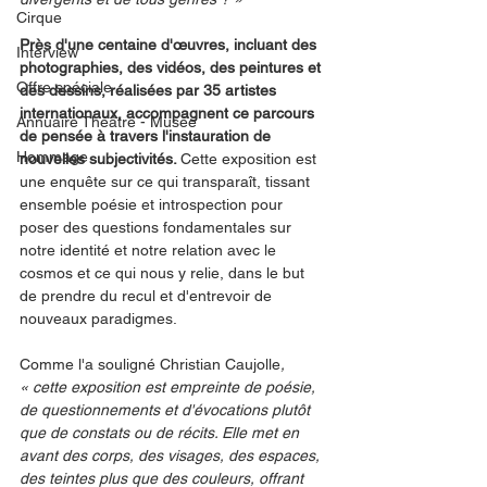
Cirque
Près d'une centaine d'œuvres, incluant des 
Interview
photographies, des vidéos, des peintures et 
Offre spéciale
des dessins, réalisées par 35 artistes 
internationaux, accompagnent ce parcours 
Annuaire Théâtre - Musée
de pensée à travers l'instauration de 
Hommage
nouvelles subjectivités. 
Cette exposition est 
une enquête sur ce qui transparaît, tissant 
ensemble poésie et introspection pour 
poser des questions fondamentales sur 
notre identité et notre relation avec le 
cosmos et ce qui nous y relie, dans le but 
de prendre du recul et d'entrevoir de 
nouveaux paradigmes.
Comme l'a souligné Christian Caujolle
, 
« cette exposition est empreinte de poésie, 
de questionnements et d'évocations plutôt 
que de constats ou de récits. Elle met en 
avant des corps, des visages, des espaces, 
des teintes plus que des couleurs, offrant 