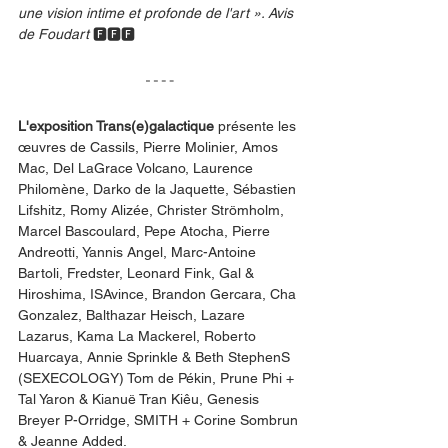
une vision intime et profonde de l'art ». Avis 
de Foudart 
🅵🅵🅵
L'exposition Trans(e)galactique 
présente les 
œuvres de Cassils, Pierre Molinier, Amos 
Mac, Del LaGrace Volcano, Laurence 
Philomène, Darko de la Jaquette, Sébastien 
Lifshitz, Romy Alizée, Christer Strömholm, 
Marcel Bascoulard, Pepe Atocha, Pierre 
Andreotti, Yannis Angel, Marc-Antoine 
Bartoli, Fredster, Leonard Fink, Gal & 
Hiroshima, ISAvince, Brandon Gercara, Cha 
Gonzalez, Balthazar Heisch, Lazare 
Lazarus, Kama La Mackerel, Roberto 
Huarcaya, Annie Sprinkle & Beth StephenS 
(SEXECOLOGY) Tom de Pékin, Prune Phi + 
Tal Yaron & Kianuë Tran Kiêu, Genesis 
Breyer P-Orridge, SMITH + Corine Sombrun 
& Jeanne Added.