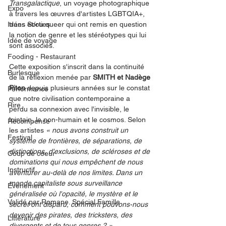
Transgalactique
, un voyage photographique 
Expo
à travers les œuvres d'artistes LGBTQIA+, 
Idées Sorties
trans et/ou queer qui ont remis en question 
la notion de genre et les stéréotypes qui lui 
Idée de voyage
sont associés.
Fooding - Restaurant
Cette exposition s'inscrit dans la continuité 
Burlesque
de la réflexion menée par 
SMITH et Nadège 
Piton
 depuis plusieurs années sur le constat 
Performance
que notre civilisation contemporaine a 
Rire
perdu sa connexion avec l'invisible, le 
lointain, le non-humain et le cosmos. Selon 
Récompense
les artistes 
« nous avons construit un 
Festival
système de frontières, de séparations, de 
distinctions, d'exclusions, de scléroses et de 
Coup de coeur
dominations qui nous empêchent de nous 
Instructif
aventurer au-delà de nos limites. Dans un 
monde capitaliste sous surveillance 
Événement
généralisée où l'opacité, le mystère et le 
Validé par Romane. Spécial Famille
secret ont disparu, comment pouvons-nous 
devenir des pirates, des tricksters, des 
Littérature
divergents et de tous genres ? »