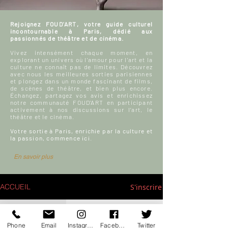
Rejoignez FOUD'ART, votre guide culturel
incontournable à Paris, dédié aux
passionnés de théâtre et de cinéma.
Vivez intensément chaque moment, en
explorant un univers où l'amour pour l'art et la
culture ne connaît pas de limites. Découvrez
avec nous les meilleures sorties parisiennes
et plongez dans un monde fascinant de films,
de scènes de théâtre, et bien plus encore.
Échangez, partagez vos avis et enrichissez
notre communauté FOUD'ART en participant
activement à nos discussions sur l’art, le
théâtre et le cinéma.
Votre sortie à Paris, enrichie par la culture et
la passion, commence ici.
En savoir plus
S'inscrire
ACCUEIL
Blog culturel
Phone
Email
Instagram
Facebook
Twitter