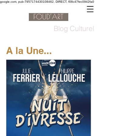
google.com, pub-7957174430108462, DIRECT, f08c47fec0942fa0
Blog Culturel
A la Une...