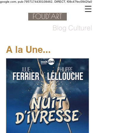
google.com, pub-7957174430108462, DIRECT, f08c47fec0942fa0
Blog Culturel
A la Une...