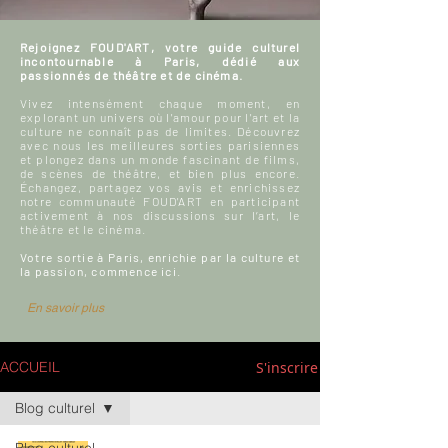
Rejoignez FOUD'ART, votre guide culturel
incontournable à Paris, dédié aux
passionnés de théâtre et de cinéma.
Vivez intensément chaque moment, en
explorant un univers où l'amour pour l'art et la
culture ne connaît pas de limites. Découvrez
avec nous les meilleures sorties parisiennes
et plongez dans un monde fascinant de films,
de scènes de théâtre, et bien plus encore.
Échangez, partagez vos avis et enrichissez
notre communauté FOUD'ART en participant
activement à nos discussions sur l’art, le
théâtre et le cinéma.
Votre sortie à Paris, enrichie par la culture et
la passion, commence ici.
En savoir plus
S'inscrire
ACCUEIL
Blog culturel