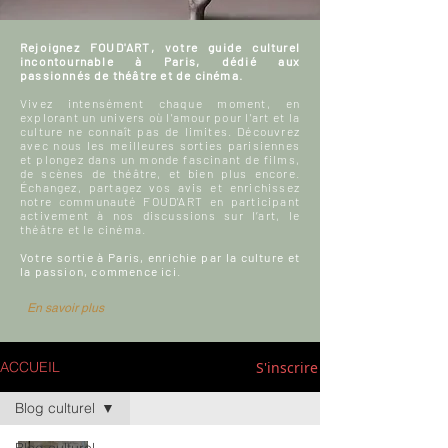
Rejoignez FOUD'ART, votre guide culturel
incontournable à Paris, dédié aux
passionnés de théâtre et de cinéma.
Vivez intensément chaque moment, en
explorant un univers où l'amour pour l'art et la
culture ne connaît pas de limites. Découvrez
avec nous les meilleures sorties parisiennes
et plongez dans un monde fascinant de films,
de scènes de théâtre, et bien plus encore.
Échangez, partagez vos avis et enrichissez
notre communauté FOUD'ART en participant
activement à nos discussions sur l’art, le
théâtre et le cinéma.
Votre sortie à Paris, enrichie par la culture et
la passion, commence ici.
En savoir plus
S'inscrire
ACCUEIL
Blog culturel