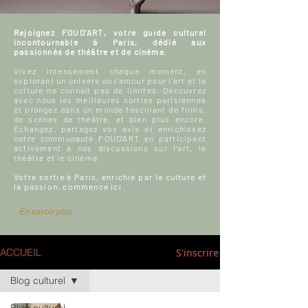
Rejoignez FOUD'ART, votre guide culturel
incontournable à Paris, dédié aux
passionnés de théâtre et de cinéma.
Vivez intensément chaque moment, en
explorant un univers où l'amour pour l'art et la
culture ne connaît pas de limites. Découvrez
avec nous les meilleures sorties parisiennes
et plongez dans un monde fascinant de films,
de scènes de théâtre, et bien plus encore.
Échangez, partagez vos avis et enrichissez
notre communauté FOUD'ART en participant
activement à nos discussions sur l’art, le
théâtre et le cinéma.
Votre sortie à Paris, enrichie par la culture et
la passion, commence ici.
En savoir plus
S'inscrire
ACCUEIL
Blog culturel