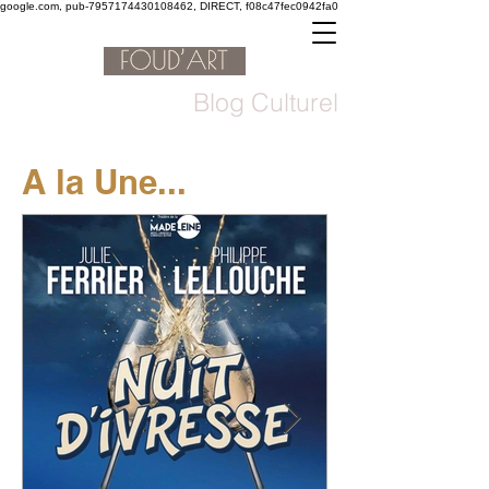
google.com, pub-7957174430108462, DIRECT, f08c47fec0942fa0
Blog Culturel
A la Une...