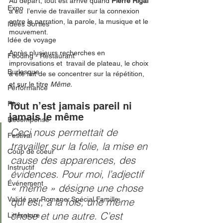
Au départ, tout est arrivé quand 
Pierre Rigal 
Expo
a eu  l’envie de travailler sur la connexion 
entre la narration, la parole, la musique et le 
Idées Sorties
mouvement. 
Idée de voyage
Après plusieurs recherches en 
Fooding - Restaurant
improvisations et  travail de plateau, le choix 
Burlesque
a été fait de se concentrer sur la répétition, 
et sur le titre 
Même.
Performance
Rire
Tout n’est jamais pareil ni 
jamais le même 
Récompense
Ceci nous permettait de 
Festival
travailler sur la folie, la mise en 
Coup de coeur
cause des apparences, des 
Instructif
évidences. Pour moi, l’adjectif 
Événement
« même » désigne une chose 
Validé par Romane. Spécial Famille
qui est, à la fois, une même 
chose et une autre. C’est 
Littérature