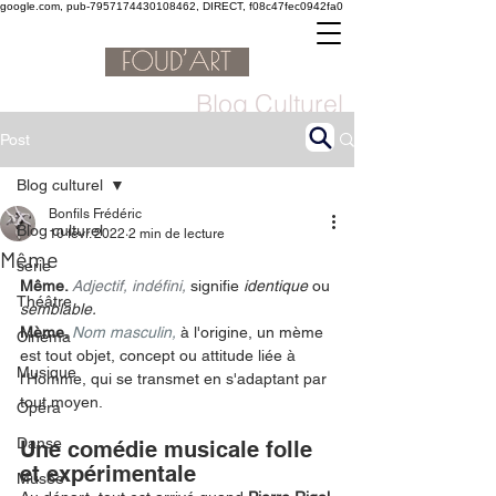
google.com, pub-7957174430108462, DIRECT, f08c47fec0942fa0
Blog Culturel
Post
Blog culturel
Bonfils Frédéric
Blog culturel
10 févr. 2022
2 min de lecture
Même
serie
Même. 
Adjectif, indéfini, 
signifie 
i
dentique
 ou 
Théâtre
semblable.
Mème.
Nom masculin,
à l'origine, un mème 
Cinéma
est tout objet, concept ou attitude liée à 
Musique
l'Homme, qui se transmet en s'adaptant par 
tout moyen.
Opéra
Danse
Une comédie musicale folle 
et expérimentale
Musée