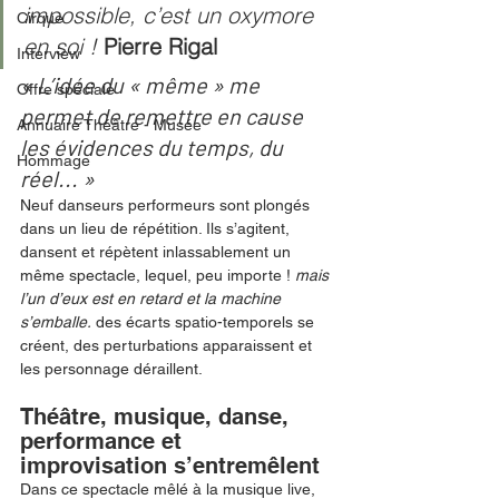
impossible, c’est un oxymore 
Cirque
en soi ! 
Pierre Rigal
Interview
« L’idée du « même » me 
Offre spéciale
permet de remettre en cause 
Annuaire Théâtre - Musée
les évidences du temps, du 
Hommage
réel... » 
Neuf danseurs performeurs sont plongés 
dans un lieu de répétition. Ils s’agitent, 
dansent et répètent inlassablement un 
même spectacle, lequel, peu importe ! 
mais 
l’un d’eux est en retard et la machine 
s’emballe.
 des écarts spatio-temporels se 
créent, des perturbations apparaissent et 
les personnage déraillent. 
Théâtre, musique, danse, 
performance et 
improvisation s’entremêlent
Dans ce spectacle mêlé à la musique live, 