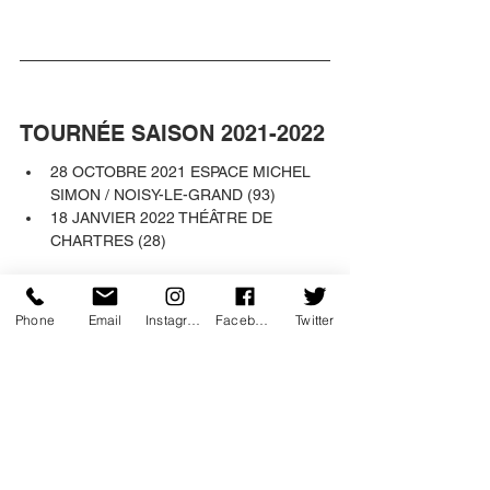
TOURNÉE SAISON 2021-2022
28 OCTOBRE 2021 ESPACE MICHEL 
SIMON / NOISY-LE-GRAND (93) 
18 JANVIER 2022 THÉÂTRE DE 
CHARTRES (28)
coup de coeur
emotion
performance
poesie
musique
instructif
theatre
loufoque
danse
suspense
Phone
Email
Instagram
Facebook
Twitter
theatre du rond point
Théâtre
Musique
Danse