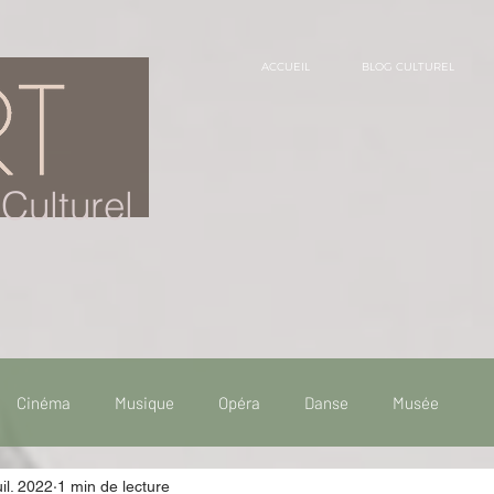
ACCUEIL
BLOG CULTUREL
Culturel
Cinéma
Musique
Opéra
Danse
Musée
uil. 2022
1 min de lecture
 de voyage
Fooding - Restaurant
Burlesque