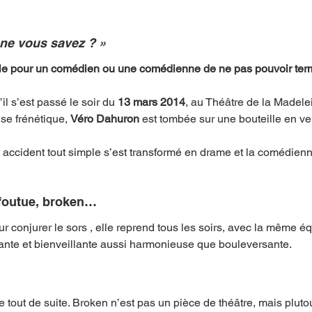
ne vous savez ? »
mpense
Festival
Coup de coeur
Instructif
le pour un comédien ou une comédienne de ne pas pouvoir term
l s’est passé le soir du 
13 mars 2014
, au Théâtre de la Madelei
. Spécial Famille
Littérature
Cirque
Interview
e frénétique, 
Véro Dahuron 
est tombée sur une bouteille en ve
n accident tout simple s’est transformé en drame et la comédien
re - Musée
Hommage
 foutue, broken… 
 conjurer le sors , elle reprend tous les soirs, avec la même éq
llante et bienveillante aussi harmonieuse que bouleversante.
e tout de suite. Broken n’est pas un pièce de théâtre, mais pluto