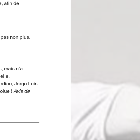
, afin de 
 pas non plus.
s, mais n’a 
lle. 
rdieu, Jorge Luis 
olue ! 
Avis de 