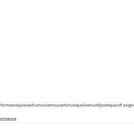
rformance
poesie
humour
emouvant
musique
instructif
poetique
off avig
formance