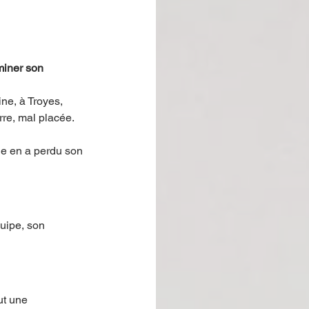
iner son 
ne, à Troyes, 
rre, mal placée.
ne en a perdu son 
uipe, son 
ut une 