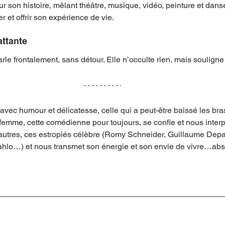
r son histoire, mêlant théâtre, musique, vidéo, peinture et danse
r et offrir son expérience de vie. 
ttante
e frontalement, sans détour. Elle n’occulte rien, mais souligne
avec humour et délicatesse, celle qui a peut-être baissé les bra
femme, cette comédienne pour toujours, se confie et nous interpe
s autres, ces estropiés célèbre (Romy Schneider, Guillaume Depa
Kahlo…) et nous transmet son énergie et son envie de vivre…abs