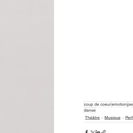
coup de coeur
emotion
pe
danse
Théâtre
Musique
Per