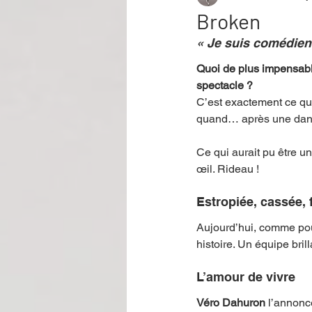
Broken
« Je suis comédien
Performance
Rire
Réco
Quoi de plus impensab
spectacle ? 
C’est exactement ce qu’i
Événement
Validé par Romane
quand… après une dans
Ce qui aurait pu être u
Offre spéciale
Annuaire Théât
œil. Rideau !
Estropiée, cassée,
Aujourd’hui, comme pour
histoire. Un équipe bri
L’amour de vivre
Véro Dahuron
 l’annonc