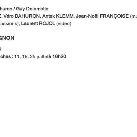
huron / Guy Delamotte
 Véro DAHURON, Antek KLEMM, Jean-Noël FRANÇOISE 
(mu
ussions), 
Laurent ROJOL
 (vidéo)
IGNON
R
ches : 
11, 18, 25 juillet
à 16h20