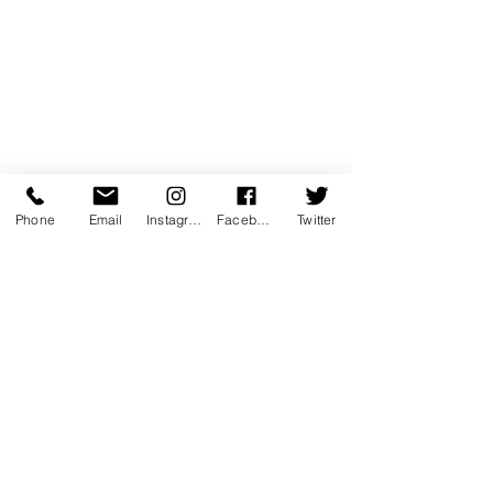
Phone
Email
Instagram
Facebook
Twitter
coup de coeur
performance
Les "Fou" de FOUD'ART
humour
emouvant
instructif
politique
rire
suspense
hommage
histoire
Théâtre