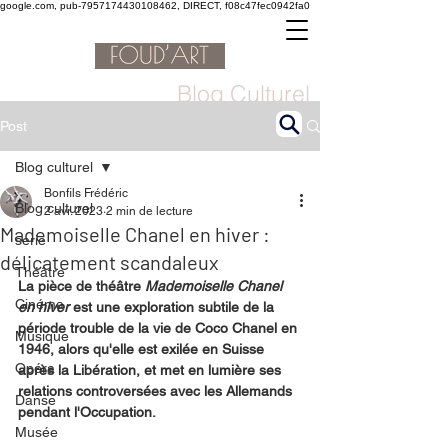
google.com, pub-7957174430108462, DIRECT, f08c47fec0942fa0
Blog Culturel
Post
Blog culturel
Bonfils Frédéric
Blog culturel
2 avr. 2023
2 min de lecture
Mademoiselle Chanel en hiver :
serie
délicatement scandaleux
Théâtre
La pièce de théâtre 
Mademoiselle Chanel 
Cinéma
en hiver
 est une exploration subtile de la 
période trouble de la vie de Coco Chanel en 
Musique
1946, alors qu'elle est exilée en Suisse 
Opéra
après la Libération, et met en lumière ses 
relations controversées avec les Allemands 
Danse
pendant l'Occupation.
Musée