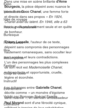
Dans une mise en scène brillante 
d'Anne 
Expo
Bourgeois,
 la pièce dépeint avec nuance le 
Idées Sorties
portrait de 
Coco Chanel
, une femme forte 
et directe dans ses propos 
« En 1924, 
Idée de voyage
Chanel avait du talent. En 1946, elle a 63 
ans »,
 mais profondément seule et en quête 
Fooding - Restaurant
de bonheur.
Burlesque
Thierry Lassalle
, l'auteur de ce texte, 
Performance
dépeint sans compromis des personnages 
Rire
hautement romanesques, sans occulter leur 
part sombre et leurs contradictions.
Récompense
L'un des personnages les plus complexes 
Festival
de son récit est 
Mademoiselle Chanel
, 
indépendante et opportuniste, cruelle, 
Coup de coeur
légère et écorchée. 
Instructif
Les échanges entre 
Gabrielle Chanel
, 
Événement
décrite comme 
«
 un monstre d'égoïsme 
Validé par Romane. Spécial Famille
sans nuance 
», 
et l'écrivain-ambassadeur
Paul Morand
 sont d'une férocité cynique, 
Littérature
reflétant la tension de leur cohabitation 