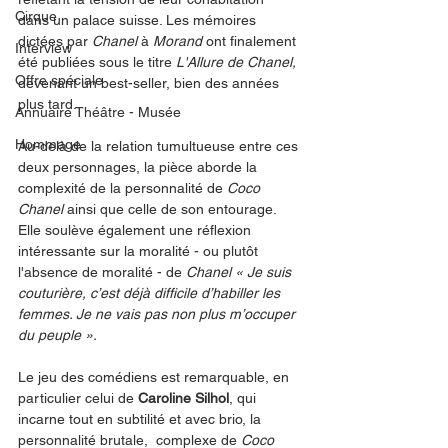
Cirque
dans un palace suisse. Les mémoires 
dictées par 
Chanel
 à 
Morand
 ont finalement 
Interview
été publiées sous le titre 
L'Allure de Chanel,
Offre spéciale
devenant un best-seller, bien des années 
plus tard.
Annuaire Théâtre - Musée
Hommage
Au-delà de la relation tumultueuse entre ces 
deux personnages, la pièce aborde la 
complexité de la personnalité de 
Coco 
Chanel
 ainsi que celle de son entourage. 
Elle soulève également une réflexion 
intéressante sur la moralité - ou plutôt 
l'absence de moralité - de 
Chanel « Je suis 
couturière, c’est déjà difficile d’habiller les 
femmes. Je ne vais pas non plus m’occuper 
du peuple ».
Le jeu des comédiens est remarquable, en 
particulier celui de 
Caroline Silhol
, qui 
incarne tout en subtilité et avec brio, la 
personnalité brutale,  complexe de 
Coco 