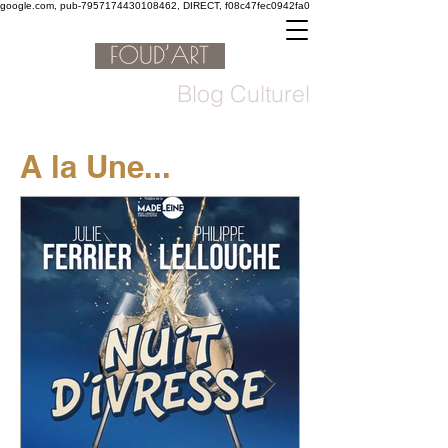
google.com, pub-7957174430108462, DIRECT, f08c47fec0942fa0
Blog Culturel
A la Une...