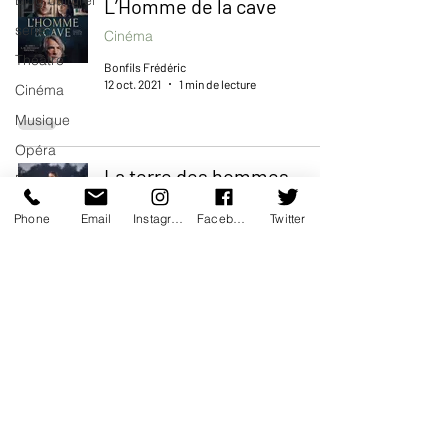
Blog culturel
L’Homme de la cave
serie
Cinéma
Théâtre
Bonfils Frédéric
12 oct. 2021
1 min de lecture
Cinéma
Musique
Opéra
La terre des hommes
Danse
Cinéma
Musée
Phone
Email
Instagram
Facebook
Twitter
Bonfils Frédéric
Expo
24 août 2021
2 min de lecture
Idées Sorties
Idée de
voyage
Summer White
Fooding -
Restaurant
Cinéma
Burlesque
Bonfils Frédéric
17 août 2021
1 min de lecture
Performance