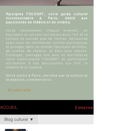
Rejoignez FOUD'ART, votre guide culturel
incontournable à Paris, dédié aux
passionnés de théâtre et de cinéma.
Vivez intensément chaque moment, en
explorant un univers où l'amour pour l'art et la
culture ne connaît pas de limites. Découvrez
avec nous les meilleures sorties parisiennes
et plongez dans un monde fascinant de films,
de scènes de théâtre, et bien plus encore.
Échangez, partagez vos avis et enrichissez
notre communauté FOUD'ART en participant
activement à nos discussions sur l’art, le
théâtre et le cinéma.
Votre sortie à Paris, enrichie par la culture et
la passion, commence ici.
En savoir plus
S'inscrire
ACCUEIL
Blog culturel