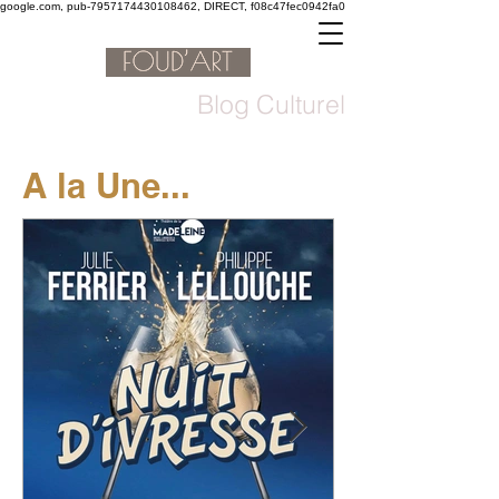
google.com, pub-7957174430108462, DIRECT, f08c47fec0942fa0
Blog Culturel
A la Une...