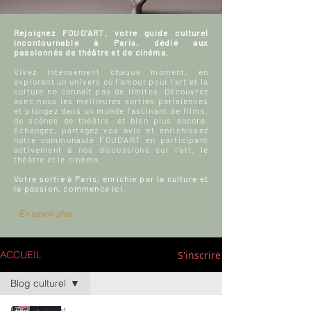
Rejoignez FOUD'ART, votre guide culturel
incontournable à Paris, dédié aux
passionnés de théâtre et de cinéma.
Vivez intensément chaque moment, en
explorant un univers où l'amour pour l'art et la
culture ne connaît pas de limites. Découvrez
avec nous les meilleures sorties parisiennes
et plongez dans un monde fascinant de films,
de scènes de théâtre, et bien plus encore.
Échangez, partagez vos avis et enrichissez
notre communauté FOUD'ART en participant
activement à nos discussions sur l’art, le
théâtre et le cinéma.
Votre sortie à Paris, enrichie par la culture et
la passion, commence ici.
En savoir plus
S'inscrire
ACCUEIL
Blog culturel